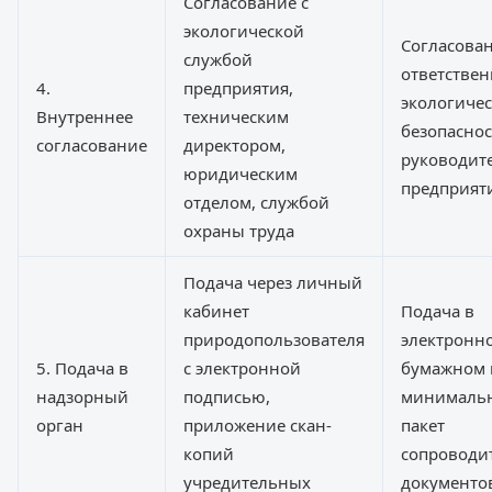
Согласование с
экологической
Согласован
службой
ответстве
4.
предприятия,
экологиче
Внутреннее
техническим
безопаснос
согласование
директором,
руководит
юридическим
предприят
отделом, службой
охраны труда
Подача через личный
кабинет
Подача в
природопользователя
электронн
5. Подача в
с электронной
бумажном 
надзорный
подписью,
минималь
орган
приложение скан-
пакет
копий
сопроводи
учредительных
документо