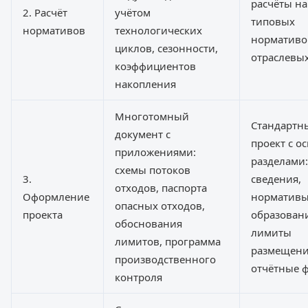
расчёты на
2. Расчёт
учётом
типовых
нормативов
технологических
нормативо
циклов, сезонности,
отраслевы
коэффициентов
накопления
Многотомный
Стандартн
документ с
проект с 
приложениями:
разделами
схемы потоков
3.
сведения,
отходов, паспорта
Оформление
норматив
опасных отходов,
проекта
образован
обоснования
лимиты
лимитов, программа
размещени
производственного
отчётные 
контроля