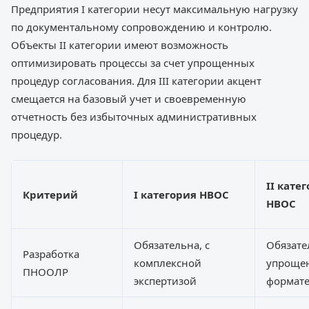
Предприятия I категории несут максимальную нагрузку
по документальному сопровождению и контролю.
Объекты II категории имеют возможность
оптимизировать процессы за счет упрощенных
процедур согласования. Для III категории акцент
смещается на базовый учет и своевременную
отчетность без избыточных административных
процедур.
II кате
Критерий
I категория НВОС
НВОС
Обязательна, с
Обязате
Разработка
комплексной
упроще
ПНООЛР
экспертизой
формат