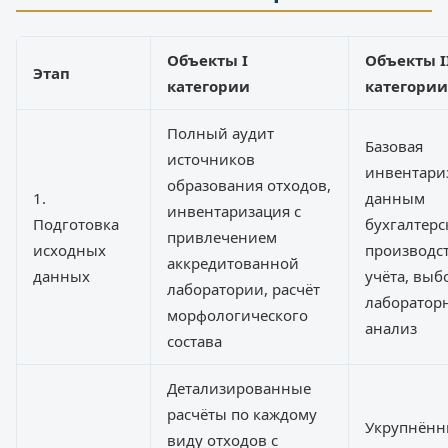
Объекты I
Объекты I
Этап
категории
категории
Полный аудит
Базовая
источников
инвентари
образования отходов,
1.
данным
инвентаризация с
Подготовка
бухгалтерс
привлечением
исходных
производс
аккредитованной
данных
учёта, вы
лаборатории, расчёт
лаборатор
морфологического
анализ
состава
Детализированные
расчёты по каждому
Укрупнённ
виду отходов с