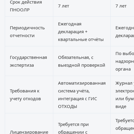
Срок действия
7 лет
7 лет
ПНООЛР
Ежегодная
Периодичность
Ежегодн
декларация +
отчетности
деклара
квартальные отчёты
По выб
Государственная
Обязательная, с
надзорн
экспертиза
выездной проверкой
органа
Автоматизированная
Журнал 
Требования к
система учёта,
электро
учету отходов
интеграция с ГИС
или бу
ОТХОДЫ
виде
Требует
Требуется при
обраще
Лицензирование
обращении с