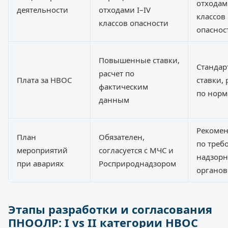
отходам
деятельности
отходами I–IV
классов
классов опасности
опаснос
Повышенные ставки,
Стандар
расчет по
Плата за НВОС
ставки, 
фактическим
по норм
данным
Рекомен
План
Обязателен,
по треб
мероприятий
согласуется с МЧС и
надзор
при авариях
Росприроднадзором
органов
Этапы разработки и согласования
ПНООЛР: I vs II категории НВОС