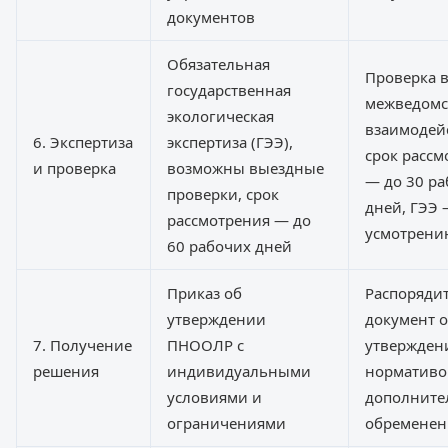
документов
Обязательная
Проверка в
государственная
межведомс
экологическая
взаимодей
6. Экспертиза
экспертиза (ГЭЭ),
срок рассм
и проверка
возможны выездные
— до 30 р
проверки, срок
дней, ГЭЭ 
рассмотрения — до
усмотрени
60 рабочих дней
Приказ об
Распоряди
утверждении
документ 
7. Получение
ПНООЛР с
утвержден
решения
индивидуальными
нормативо
условиями и
дополните
ограничениями
обремене