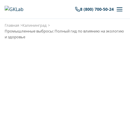
8 (800) 700-50-24
Главная
Калининград
Промышленные выбросы: Полный гид по влиянию на экологию
и здоровье
Экологическая
лаборатория в
Калининграде. Анализ
воздуха, почвы, отходов
и воды
Аккредитованная лаборатория ГК «Лаборатория»
выполняет весь спектр экологических