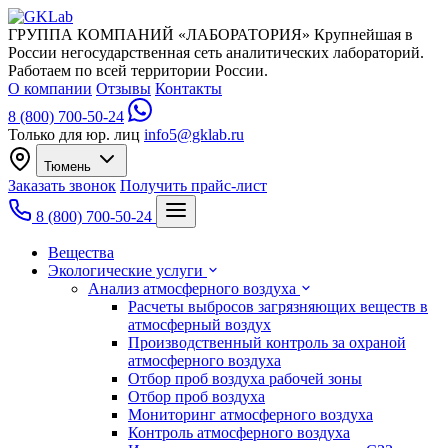
ГРУППА КОМПАНИЙ «ЛАБОРАТОРИЯ»
Крупнейшая в
России негосударственная сеть аналитических лабораторий.
Работаем по всей территории России.
О компании
Отзывы
Контакты
8 (800) 700-50-24
Только для юр. лиц
info5@gklab.ru
Тюмень
Заказать звонок
Получить прайс-лист
8 (800) 700-50-24
Вещества
Экологические услуги
Анализ атмосферного воздуха
Расчеты выбросов загрязняющих веществ в
атмосферный воздух
Производственный контроль за охраной
атмосферного воздуха
Отбор проб воздуха рабочей зоны
Отбор проб воздуха
Мониторинг атмосферного воздуха
Контроль атмосферного воздуха