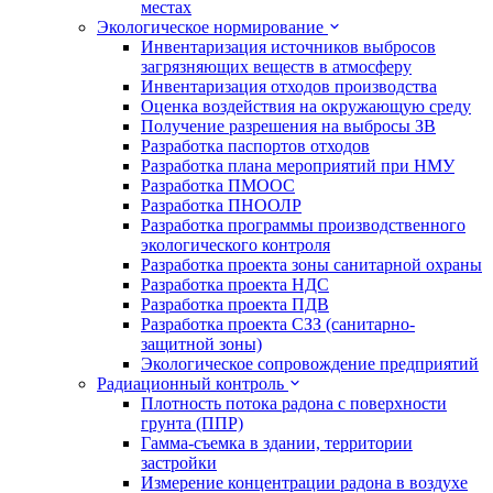
местах
Экологическое нормирование
Инвентаризация источников выбросов
загрязняющих веществ в атмосферу
Инвентаризация отходов производства
Оценка воздействия на окружающую среду
Получение разрешения на выбросы ЗВ
Разработка паспортов отходов
Разработка плана мероприятий при НМУ
Разработка ПМООС
Разработка ПНООЛР
Разработка программы производственного
экологического контроля
Разработка проекта зоны санитарной охраны
Разработка проекта НДС
Разработка проекта ПДВ
Разработка проекта СЗЗ (санитарно-
защитной зоны)
Экологическое сопровождение предприятий
Радиационный контроль
Плотность потока радона с поверхности
грунта (ППР)
Гамма-съемка в здании, территории
застройки
Измерение концентрации радона в воздухе