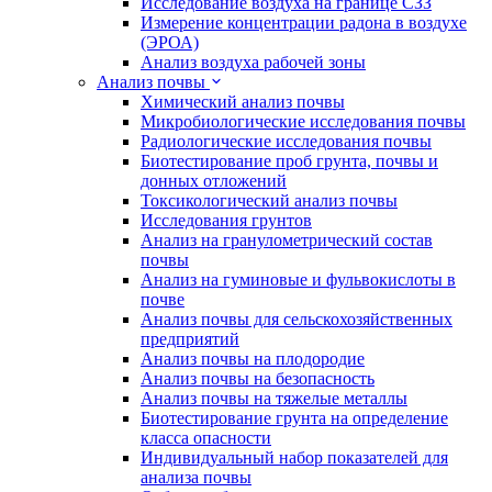
Исследование воздуха на границе СЗЗ
Измерение концентрации радона в воздухе
(ЭРОА)
Анализ воздуха рабочей зоны
Анализ почвы
Химический анализ почвы
Микробиологические исследования почвы
Радиологические исследования почвы
Биотестирование проб грунта, почвы и
донных отложений
Токсикологический анализ почвы
Исследования грунтов
Анализ на гранулометрический состав
почвы
Анализ на гуминовые и фульвокислоты в
почве
Анализ почвы для сельскохозяйственных
предприятий
Анализ почвы на плодородие
Анализ почвы на безопасность
Анализ почвы на тяжелые металлы
Биотестирование грунта на определение
класса опасности
Индивидуальный набор показателей для
анализа почвы