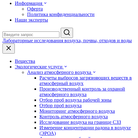
Информация
Оферта
Политика конфиденциальности
Наши эксперты
Лабораторные исследования воздуха, почвы, отходов и воды
Вещества
Экологические услуги
Анализ атмосферного воздуха
Расчеты выбросов загрязняющих веществ в
атмосферный воздух
Производственный контроль за охраной
атмосферного воздуха
Отбор проб воздуха рабочей зоны
Отбор проб воздуха
Мониторинг атмосферного воздуха
Контроль атмосферного воздуха
Исследование воздуха на границе СЗЗ
Измерение концентрации радона в воздухе
(ЭРОА)