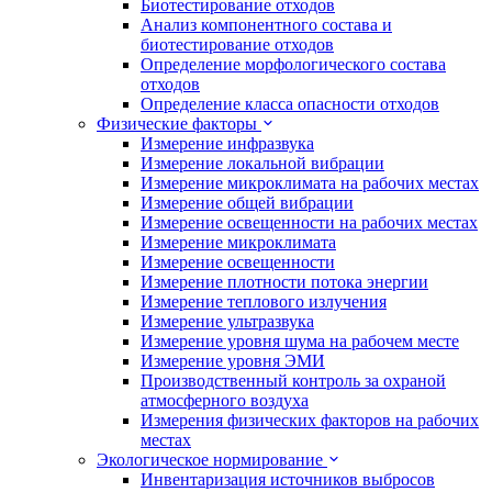
Биотестирование отходов
Анализ компонентного состава и
биотестирование отходов
Определение морфологического состава
отходов
Определение класса опасности отходов
Физические факторы
Измерение инфразвука
Измерение локальной вибрации
Измерение микроклимата на рабочих местах
Измерение общей вибрации
Измерение освещенности на рабочих местах
Измерение микроклимата
Измерение освещенности
Измерение плотности потока энергии
Измерение теплового излучения
Измерение ультразвука
Измерение уровня шума на рабочем месте
Измерение уровня ЭМИ
Производственный контроль за охраной
атмосферного воздуха
Измерения физических факторов на рабочих
местах
Экологическое нормирование
Инвентаризация источников выбросов