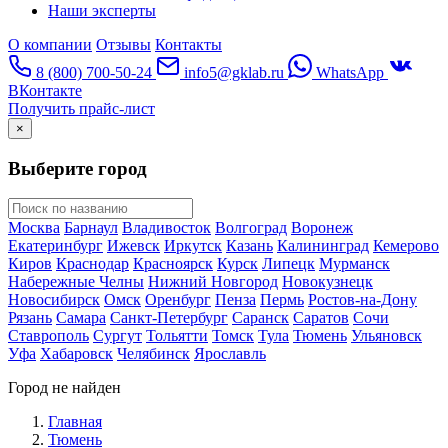
Наши эксперты
О компании
Отзывы
Контакты
8 (800) 700-50-24
info5@gklab.ru
WhatsApp
ВКонтакте
Получить прайс-лист
×
Выберите город
Москва
Барнаул
Владивосток
Волгоград
Воронеж
Екатеринбург
Ижевск
Иркутск
Казань
Калининград
Кемерово
Киров
Краснодар
Красноярск
Курск
Липецк
Мурманск
Набережные Челны
Нижний Новгород
Новокузнецк
Новосибирск
Омск
Оренбург
Пенза
Пермь
Ростов-на-Дону
Рязань
Самара
Санкт-Петербург
Саранск
Саратов
Сочи
Ставрополь
Сургут
Тольятти
Томск
Тула
Тюмень
Ульяновск
Уфа
Хабаровск
Челябинск
Ярославль
Город не найден
Главная
Тюмень