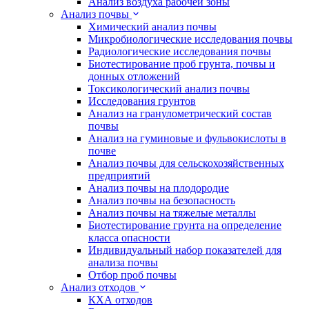
Анализ воздуха рабочей зоны
Анализ почвы
Химический анализ почвы
Микробиологические исследования почвы
Радиологические исследования почвы
Биотестирование проб грунта, почвы и
донных отложений
Токсикологический анализ почвы
Исследования грунтов
Анализ на гранулометрический состав
почвы
Анализ на гуминовые и фульвокислоты в
почве
Анализ почвы для сельскохозяйственных
предприятий
Анализ почвы на плодородие
Анализ почвы на безопасность
Анализ почвы на тяжелые металлы
Биотестирование грунта на определение
класса опасности
Индивидуальный набор показателей для
анализа почвы
Отбор проб почвы
Анализ отходов
КХА отходов