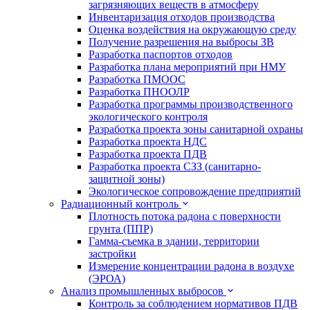
загрязняющих веществ в атмосферу
Инвентаризация отходов производства
Оценка воздействия на окружающую среду
Получение разрешения на выбросы ЗВ
Разработка паспортов отходов
Разработка плана мероприятий при НМУ
Разработка ПМООС
Разработка ПНООЛР
Разработка программы производственного
экологического контроля
Разработка проекта зоны санитарной охраны
Разработка проекта НДС
Разработка проекта ПДВ
Разработка проекта СЗЗ (санитарно-
защитной зоны)
Экологическое сопровождение предприятий
Радиационный контроль
Плотность потока радона с поверхности
грунта (ППР)
Гамма-съемка в здании, территории
застройки
Измерение концентрации радона в воздухе
(ЭРОА)
Анализ промышленных выбросов
Контроль за соблюдением нормативов ПДВ