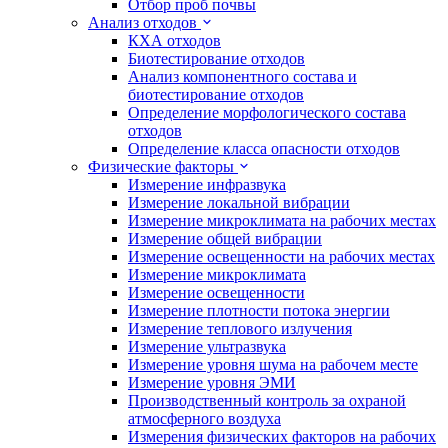
Отбор проб почвы
Анализ отходов
КХА отходов
Биотестирование отходов
Анализ компонентного состава и
биотестирование отходов
Определение морфологического состава
отходов
Определение класса опасности отходов
Физические факторы
Измерение инфразвука
Измерение локальной вибрации
Измерение микроклимата на рабочих местах
Измерение общей вибрации
Измерение освещенности на рабочих местах
Измерение микроклимата
Измерение освещенности
Измерение плотности потока энергии
Измерение теплового излучения
Измерение ультразвука
Измерение уровня шума на рабочем месте
Измерение уровня ЭМИ
Производственный контроль за охраной
атмосферного воздуха
Измерения физических факторов на рабочих