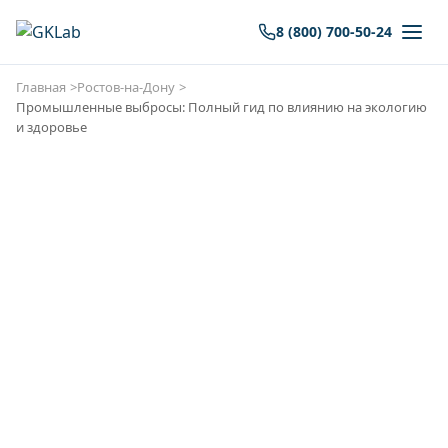
8 (800) 700-50-24
Главная
Ростов-на-Дону
Промышленные выбросы: Полный гид по влиянию на экологию
и здоровье
Экологическая
лаборатория в Ростове-на-
Дону. Анализ воздуха,
почвы, отходов и воды
Аккредитованная лаборатория ГК «Лаборатория»
выполняет весь спектр экологических
исследований в Ростове-на-Дону.