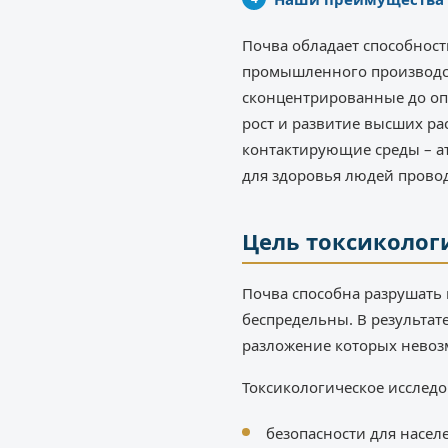
Почва обладает способност
промышленного производст
сконцентрированные до оп
рост и развитие высших ра
контактирующие среды – ат
для здоровья людей провод
Цель токсиколог
Почва способна разрушать 
беспредельны. В результат
разложение которых невозм
Токсикологическое исследо
безопасности для насел