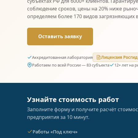
субъектах РФ для 6000+ клиентов. Гарантиру
соблюдение сроков, цены на 20% ниже рыно
определяем более 170 видов загрязняющих 
Оставить заявку
Аккредитованная лаборатория
Лицензия Росгид
Работаем по всей России — 83 субъекта
12+ лет на 
Узнайте стоимость работ
Заполните форму и получите расчёт стоимос
предприятия за 10 минут.
Работы «Под ключ»