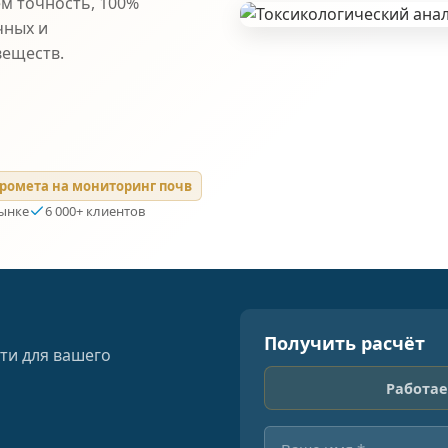
ем точность, 100%
чных и
веществ.
ромета на мониторинг почв
рынке
6 000+ клиентов
Получить расчёт
ти для вашего
Работае