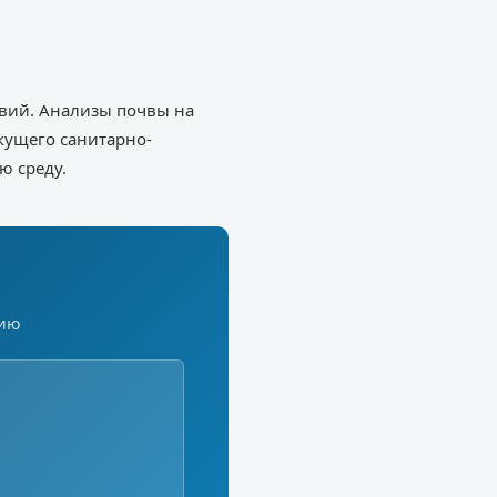
твий. Анализы почвы на
кущего санитарно-
ю среду.
цию