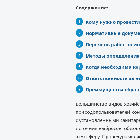
Содержание:
Кому нужно провести
Нормативные докум
Перечень работ по и
Методы определения
Когда необходима ко
Ответственность за 
Преимущества обращ
Большинство видов хозяйст
природопользователей конт
с установленными санитар
источник выбросов, обяза
атмосферу. Процедура являе