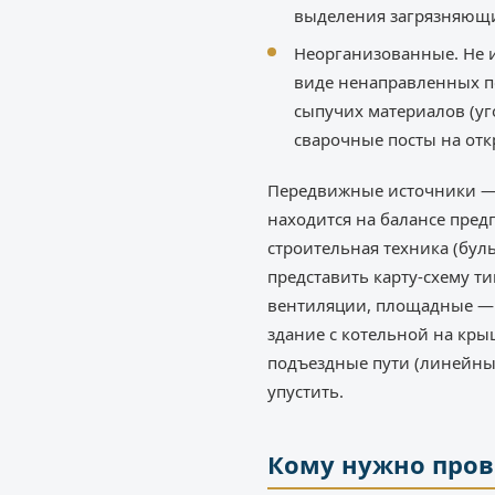
выделения загрязняющих
Неорганизованные. Не и
виде ненаправленных по
сыпучих материалов (уг
сварочные посты на от
Передвижные источники — э
находится на балансе пред
строительная техника (бул
представить карту-схему т
вентиляции, площадные — 
здание с котельной на кры
подъездные пути (линейные
упустить.
Кому нужно пров