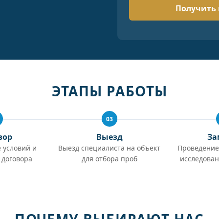
ЭТАПЫ РАБОТЫ
03
вор
Выезд
За
 условий и
Выезд специалиста на объект
Проведение
 договора
для отбора проб
исследован