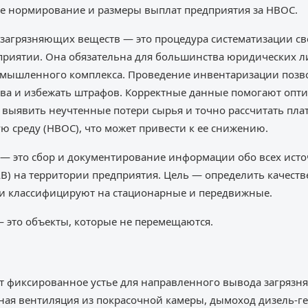
е нормирование и размеры выплат предприятия за НВОС.
загрязняющих веществ — это процедура систематизации св
приятии. Она обязательна для большинства юридических л
омышленного комплекса. Проведение инвентаризации позво
тва и избежать штрафов. Корректные данные помогают опт
 выявить неучтенные потери сырья и точно рассчитать плат
 среду (НВОС), что может привести к ее снижению.
— это сбор и документирование информации обо всех исто
АВ) на территории предприятия. Цель — определить качес
ки классифицируют на стационарные и передвижные.
 это объекты, которые не перемещаются.
 фиксированное устье для направленного вывода загрязн
ная вентиляция из покрасочной камеры, дымоход дизель-ге