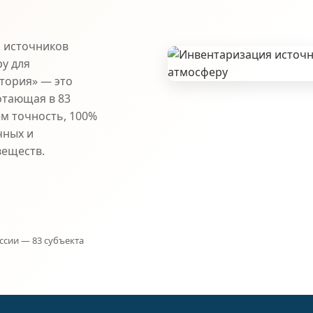
 источников
у для
атория» — это
отающая в 83
ем точность, 100%
чных и
веществ.
ссии — 83 субъекта