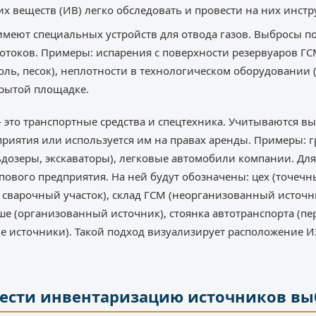
 веществ (ИВ) легко обследовать и провести на них инст
меют специальных устройств для отвода газов. Выбросы по
токов. Примеры: испарения с поверхности резервуаров ГС
оль, песок), неплотности в технологическом оборудовании
крытой площадке.
то транспортные средства и спецтехника. Учитываются вы
приятия или используется им на правах аренды. Примеры: г
ьдозеры, экскаваторы), легковые автомобили компании. Дл
ипового предприятия. На ней будут обозначены: цех (точеч
сварочный участок), склад ГСМ (неорганизованный источн
ше (организованный источник), стоянка автотранспорта (п
 источники). Такой подход визуализирует расположение И
ести инвентаризацию источников вы