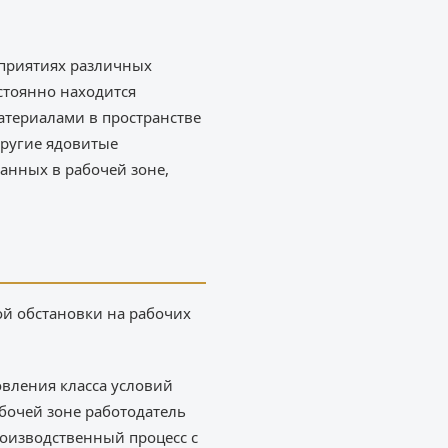
дприятиях различных
остоянно находится
атериалами в пространстве
другие ядовитые
анных в рабочей зоне,
ой обстановки на рабочих
овления класса условий
абочей зоне работодатель
оизводственный процесс с