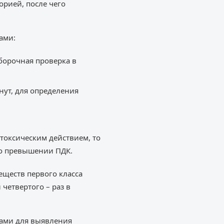
орией, после чего
ами:
борочная проверка в
нут, для определения
токсическим действием, то
 о превышении ПДК.
еществ первого класса
 четвертого – раз в
ами для выявления