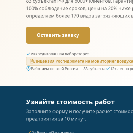
83 субъектах РФ для 6000+ клиентов. Гаранти
100% соблюдение сроков, цены на 20% ниже
определяем более 170 видов загрязняющих 
Оставить заявку
Аккредитованная лаборатория
Лицензия Росгидромета на мониторинг воздух
Работаем по всей России — 83 субъекта
12+ лет на 
Узнайте стоимость работ
Заполните форму и получите расчёт стоимос
предприятия за 10 минут.
Работы «Под ключ»