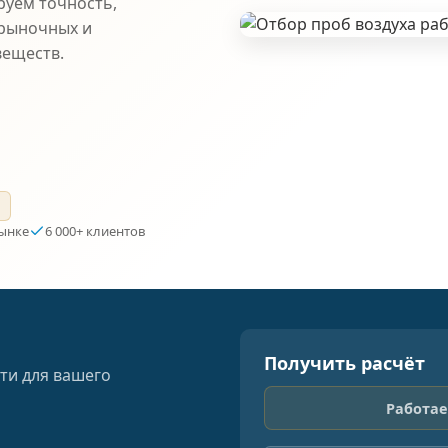
руем точность,
 рыночных и
веществ.
а
рынке
6 000+ клиентов
Получить расчёт
ти для вашего
Работае