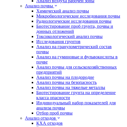
Анализ воздуха рабочей зоны
Анализ почвы
Химический анализ почвы
Микробиологические исследования почвы
Радиологические исследования почвы
Биотестирование проб грунта, почвы и
донных отложений
Токсикологический анализ почвы
Исследования грунтов
Анализ на гранулометрический состав
почвы
Анализ на гуминовые и фульвокислоты в
почве
Анализ почвы для сельскохозяйственных
предприятий
Анализ почвы на плодородие
Анализ почвы на безопасность
Анализ почвы на тяжелые металлы
Биотестирование грунта на определение
класса опасности
Индивидуальный набор показателей для
анализа почвы
Отбор проб почвы
Анализ отходов
КХА отходов