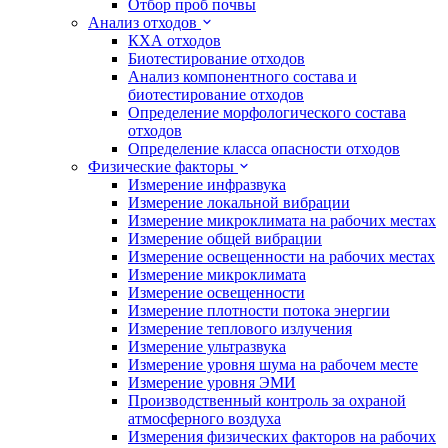
Отбор проб почвы
Анализ отходов
КХА отходов
Биотестирование отходов
Анализ компонентного состава и
биотестирование отходов
Определение морфологического состава
отходов
Определение класса опасности отходов
Физические факторы
Измерение инфразвука
Измерение локальной вибрации
Измерение микроклимата на рабочих местах
Измерение общей вибрации
Измерение освещенности на рабочих местах
Измерение микроклимата
Измерение освещенности
Измерение плотности потока энергии
Измерение теплового излучения
Измерение ультразвука
Измерение уровня шума на рабочем месте
Измерение уровня ЭМИ
Производственный контроль за охраной
атмосферного воздуха
Измерения физических факторов на рабочих