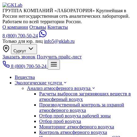
ГРУППА КОМПАНИЙ «ЛАБОРАТОРИЯ»
Крупнейшая в
России негосударственная сеть аналитических лабораторий.
Работаем по всей территории России.
О компании
Отзывы
Контакты
8 (800) 700-50-24
Только для юр. лиц
info5@gklab.ru
Сургут
Заказать звонок
Получить прайс-лист
8 (800) 700-50-24
Вещества
Экологические услуги
Анализ атмосферного воздуха
Расчеты выбросов загрязняющих веществ в
атмосферный воздух
Производственный контроль за охраной
атмосферного воздуха
Отбор проб воздуха рабочей зоны
Отбор проб воздуха
Мониторинг атмосферного воздуха
Контроль атмосферного воздуха