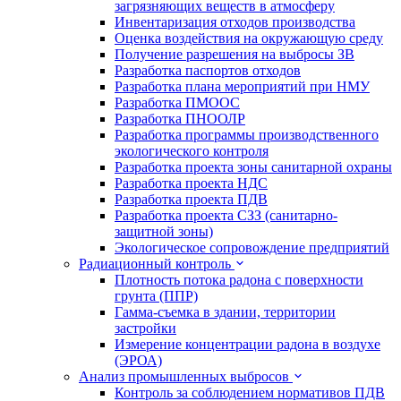
загрязняющих веществ в атмосферу
Инвентаризация отходов производства
Оценка воздействия на окружающую среду
Получение разрешения на выбросы ЗВ
Разработка паспортов отходов
Разработка плана мероприятий при НМУ
Разработка ПМООС
Разработка ПНООЛР
Разработка программы производственного
экологического контроля
Разработка проекта зоны санитарной охраны
Разработка проекта НДС
Разработка проекта ПДВ
Разработка проекта СЗЗ (санитарно-
защитной зоны)
Экологическое сопровождение предприятий
Радиационный контроль
Плотность потока радона с поверхности
грунта (ППР)
Гамма-съемка в здании, территории
застройки
Измерение концентрации радона в воздухе
(ЭРОА)
Анализ промышленных выбросов
Контроль за соблюдением нормативов ПДВ