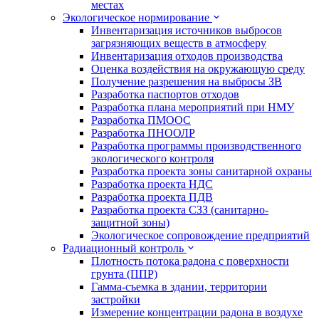
местах
Экологическое нормирование
Инвентаризация источников выбросов
загрязняющих веществ в атмосферу
Инвентаризация отходов производства
Оценка воздействия на окружающую среду
Получение разрешения на выбросы ЗВ
Разработка паспортов отходов
Разработка плана мероприятий при НМУ
Разработка ПМООС
Разработка ПНООЛР
Разработка программы производственного
экологического контроля
Разработка проекта зоны санитарной охраны
Разработка проекта НДС
Разработка проекта ПДВ
Разработка проекта СЗЗ (санитарно-
защитной зоны)
Экологическое сопровождение предприятий
Радиационный контроль
Плотность потока радона с поверхности
грунта (ППР)
Гамма-съемка в здании, территории
застройки
Измерение концентрации радона в воздухе