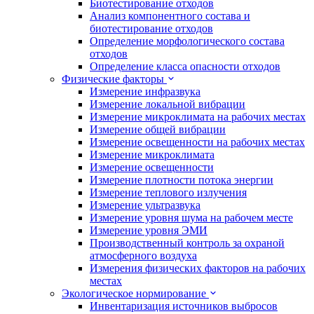
Биотестирование отходов
Анализ компонентного состава и
биотестирование отходов
Определение морфологического состава
отходов
Определение класса опасности отходов
Физические факторы
Измерение инфразвука
Измерение локальной вибрации
Измерение микроклимата на рабочих местах
Измерение общей вибрации
Измерение освещенности на рабочих местах
Измерение микроклимата
Измерение освещенности
Измерение плотности потока энергии
Измерение теплового излучения
Измерение ультразвука
Измерение уровня шума на рабочем месте
Измерение уровня ЭМИ
Производственный контроль за охраной
атмосферного воздуха
Измерения физических факторов на рабочих
местах
Экологическое нормирование
Инвентаризация источников выбросов