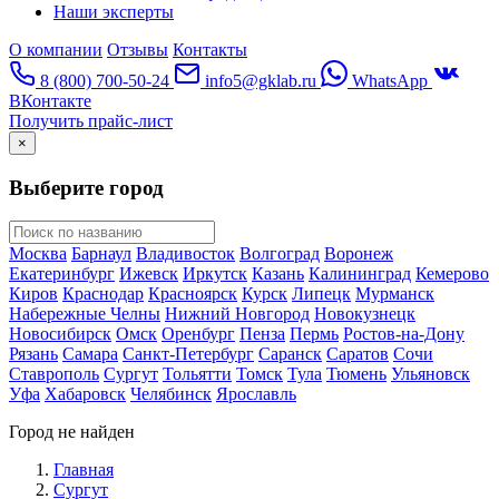
Наши эксперты
О компании
Отзывы
Контакты
8 (800) 700-50-24
info5@gklab.ru
WhatsApp
ВКонтакте
Получить прайс-лист
×
Выберите город
Москва
Барнаул
Владивосток
Волгоград
Воронеж
Екатеринбург
Ижевск
Иркутск
Казань
Калининград
Кемерово
Киров
Краснодар
Красноярск
Курск
Липецк
Мурманск
Набережные Челны
Нижний Новгород
Новокузнецк
Новосибирск
Омск
Оренбург
Пенза
Пермь
Ростов-на-Дону
Рязань
Самара
Санкт-Петербург
Саранск
Саратов
Сочи
Ставрополь
Сургут
Тольятти
Томск
Тула
Тюмень
Ульяновск
Уфа
Хабаровск
Челябинск
Ярославль
Город не найден
Главная
Сургут