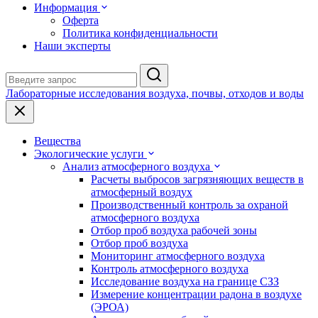
Информация
Оферта
Политика конфиденциальности
Наши эксперты
Лабораторные исследования воздуха, почвы, отходов и воды
Вещества
Экологические услуги
Анализ атмосферного воздуха
Расчеты выбросов загрязняющих веществ в
атмосферный воздух
Производственный контроль за охраной
атмосферного воздуха
Отбор проб воздуха рабочей зоны
Отбор проб воздуха
Мониторинг атмосферного воздуха
Контроль атмосферного воздуха
Исследование воздуха на границе СЗЗ
Измерение концентрации радона в воздухе
(ЭРОА)