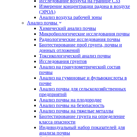
Исследование воздуха на границе СЗЗ
Измерение концентрации радона в воздухе
(ЭРОА)
Анализ воздуха рабочей зоны
Анализ почвы
Химический анализ почвы
Микробиологические исследования почвы
Радиологические исследования почвы
Биотестирование проб грунта, почвы и
донных отложений
Токсикологический анализ почвы
Исследования грунтов
Анализ на гранулометрический состав
почвы
Анализ на гуминовые и фульвокислоты в
почве
Анализ почвы для сельскохозяйственных
предприятий
Анализ почвы на плодородие
Анализ почвы на безопасность
Анализ почвы на тяжелые металлы
Биотестирование грунта на определение
класса опасности
Индивидуальный набор показателей для
анализа почвы