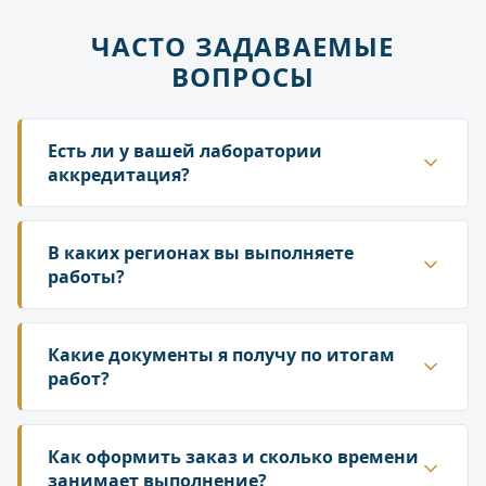
ЧАСТО ЗАДАВАЕМЫЕ
ВОПРОСЫ
Есть ли у вашей лаборатории
аккредитация?
Да. ГК «Лаборатория» аккредитована в
национальной системе Росаккредитации. Наши
В каких регионах вы выполняете
протоколы и заключения принимаются
работы?
надзорными органами — Роспотребнадзором,
Работаем по всей территории России. У нас
Росприроднадзором, государственной
собственная сеть лабораторий и партнёрских
Какие документы я получу по итогам
инспекцией труда.
подразделений, что позволяет организовать
работ?
выезд специалиста и отбор проб в любом
По результатам исследований вы получаете
регионе. Сроки выезда зависят от удалённости
официальный протокол испытаний
Как оформить заказ и сколько времени
объекта — уточняйте у менеджера при
установленного образца и, при необходимости,
занимает выполнение?
оформлении заявки.