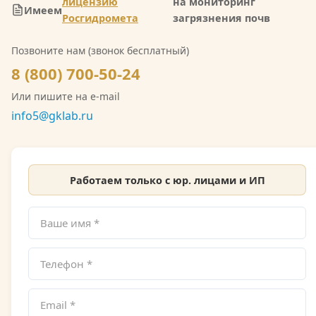
водных объектов и почв. Также имеется допуск
лицензию
на мониторинг
Имеем
СРО на выполнение инженерно-экологических
Росгидромета
загрязнения почв
изысканий. Со скан-копией лицензии
Позвоните нам (звонок бесплатный)
Росгидромета можно ознакомиться на сайте.
8 (800) 700-50-24
Или пишите на e-mail
info5@gklab.ru
Работаем только с юр. лицами и ИП