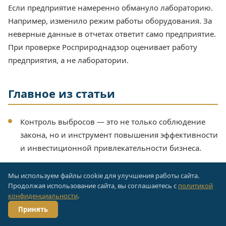
Если предприятие намеренно обмануло лабораторию.
Например, изменило режим работы оборудования. За
неверные данные в отчетах ответит само предприятие.
При проверке Росприроднадзор оценивает работу
предприятия, а не лаборатории.
Главное из статьи
Контроль выбросов — это не только соблюдение
закона, но и инструмент повышения эффективности
и инвестиционной привлекательности бизнеса.
Инструментальные замеры, несмотря на стоимость,
Мы используем файлы cookie для улучшения работы сайта.
часто оказываются экономически выгоднее
Продолжая использование сайта, вы соглашаетесь с
политикой
расчетных методов за счет точности данных и
конфиденциальности
.
снижения платежей.
Принять
Автоматические системы контроля (АСКВ) — это