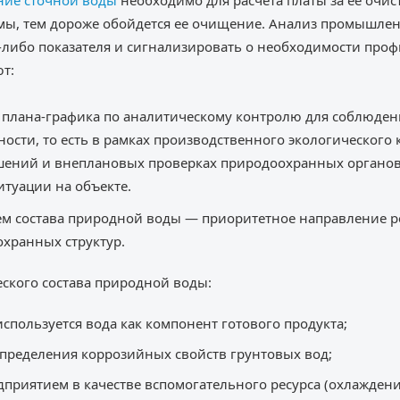
ние сточной воды
необходимо для расчета платы за ее очист
мы, тем дороже обойдется ее очищение. Анализ промышлен
либо показателя и сигнализировать о необходимости проф
т:
о плана-графика по аналитическому контролю для соблюде
ости, то есть в рамках производственного экологического 
шений и внеплановых проверках природоохранных органов
итуации на объекте.
ем состава природной воды — приоритетное направление 
хранных структур.
ского состава природной воды:
используется вода как компонент готового продукта;
определения коррозийных свойств грунтовых вод;
приятием в качестве вспомогательного ресурса (охлажден