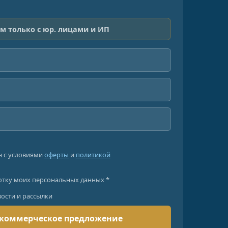
м только с юр. лицами и ИП
н с условиями
оферты
и
политикой
отку моих персональных данных *
вости и рассылки