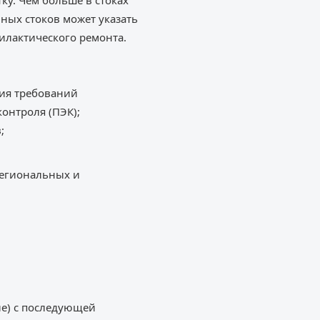
ку. Чем больше в стоках
ных стоков может указать
илактического ремонта.
ния требований
контроля (ПЭК);
;
региональных и
ие) с последующей