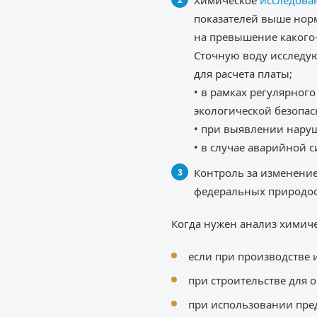
Химическое
исследова
показателей выше нор
на превышение какого-
Сточную воду исследую
для расчета платы;
• в рамках регулярног
экологической безопасн
• при выявлении нару
• в случае аварийной с
Контроль за изменени
федеральных природоо
Когда нужен анализ химиче
если при производстве 
при строительстве для 
при использовании пред