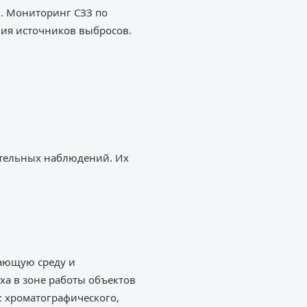
. Мониторинг СЗЗ по
вия источников выбросов.
ительных наблюдений. Их
жающую среду и
ха в зоне работы объектов
 хроматографического,