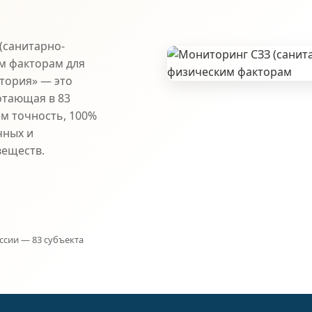
(санитарно-
м факторам для
атория» — это
отающая в 83
ем точность, 100%
чных и
веществ.
ссии — 83 субъекта