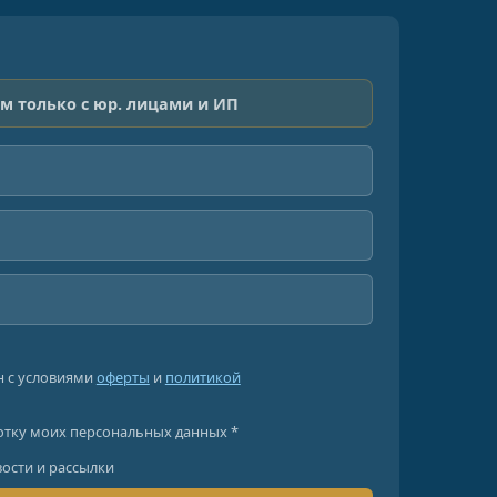
м только с юр. лицами и ИП
н с условиями
оферты
и
политикой
отку моих персональных данных *
вости и рассылки