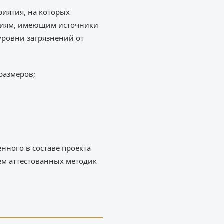
иятия, на которых
тиям, имеющим источники
уровни загрязнений от
размеров;
ного в составе проекта
ем аттестованных методик