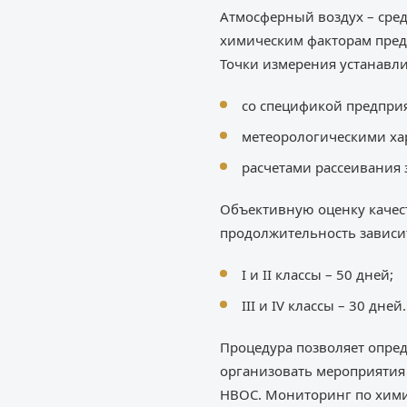
Атмосферный воздух – сре
химическим факторам предп
Точки измерения устанавли
со спецификой предприя
метеорологическими ха
расчетами рассеивания
Объективную оценку качес
продолжительность зависит
I и II классы – 50 дней;
III и IV классы – 30 дней.
Процедура позволяет опре
организовать мероприятия 
НВОС. Мониторинг по хими