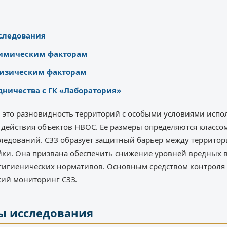
следования
химическим факторам
физическим факторам
ничества с ГК «Лаборатория»
 это разновидность территорий с особыми условиями испо
 действия объектов НВОС. Ее размеры определяются классо
следований. СЗЗ образует защитный барьер между территор
йки. Она призвана обеспечить снижение уровней вредных 
гигиенических нормативов. Основным средством контрол
кий мониторинг СЗЗ.
ы исследования