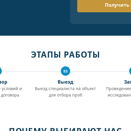
ЭТАПЫ РАБОТЫ
03
вор
Выезд
За
 условий и
Выезд специалиста на объект
Проведение
 договора
для отбора проб
исследован