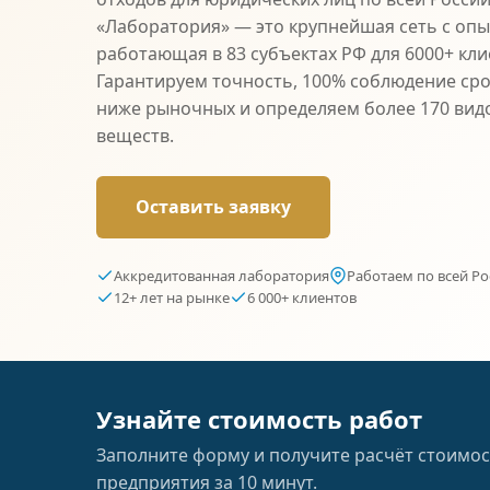
«Лаборатория» — это крупнейшая сеть с опыт
работающая в 83 субъектах РФ для 6000+ кли
Гарантируем точность, 100% соблюдение сро
ниже рыночных и определяем более 170 вид
веществ.
Оставить заявку
Аккредитованная лаборатория
Работаем по всей Ро
12+ лет на рынке
6 000+ клиентов
Узнайте стоимость работ
Заполните форму и получите расчёт стоимос
предприятия за 10 минут.