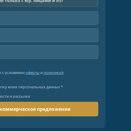
м только с юр. лицами и ИП
н с условиями
оферты
и
политикой
отку моих персональных данных *
вости и рассылки