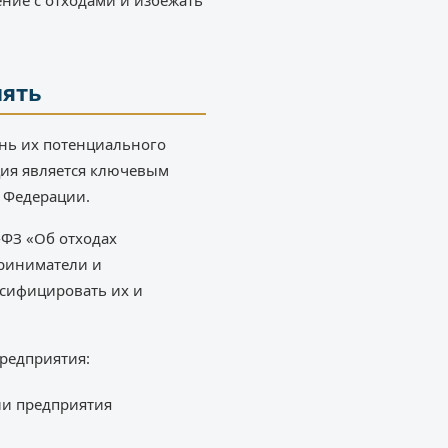
ение с отходами и избежать
лять
ень их потенциального
ция является ключевым
й Федерации.
-ФЗ «Об отходах
приниматели и
ссифицировать их и
предприятия:
ии предприятия