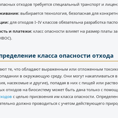
опасных отходов требуется специальный транспорт и лицен
еживание:
выбирается технология, безопасная для конкретн
ции:
для отходов I–IV классов обязательна разработка паспо
ость и платежи:
класс опасности влияет на размер платы з
НВОС).
пределение класса опасности отхода
ют те, что обладают выраженным или отложенным токсик
опадании в окружающую среду. Они могут накапливаться 
ния, насекомые и другие), попадая в них с пищей или раств
ых отходов на биосистему может быть дана только с помо
тходов
с целью присвоения им класса опасности. Определен
зательно должно проводиться с учетом действующего прир