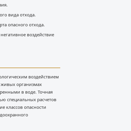
зия.
ого вида отхода.
рта опасного отхода.
а негативное воздействие
ологическим воздействием
в живых организмах
оренными в воде. Точная
щью специальных расчетов
ие классов опасности
одоохранного