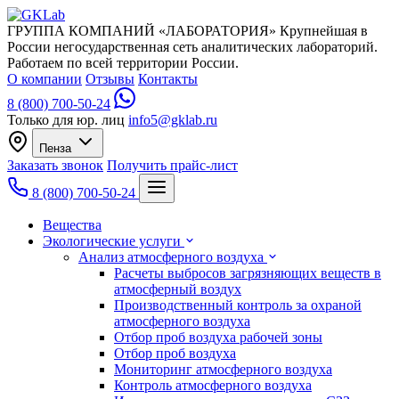
ГРУППА КОМПАНИЙ «ЛАБОРАТОРИЯ»
Крупнейшая в
России негосударственная сеть аналитических лабораторий.
Работаем по всей территории России.
О компании
Отзывы
Контакты
8 (800) 700-50-24
Только для юр. лиц
info5@gklab.ru
Пенза
Заказать звонок
Получить прайс-лист
8 (800) 700-50-24
Вещества
Экологические услуги
Анализ атмосферного воздуха
Расчеты выбросов загрязняющих веществ в
атмосферный воздух
Производственный контроль за охраной
атмосферного воздуха
Отбор проб воздуха рабочей зоны
Отбор проб воздуха
Мониторинг атмосферного воздуха
Контроль атмосферного воздуха