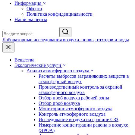
Информация
Оферта
Политика конфиденциальности
Наши эксперты
Лабораторные исследования воздуха, почвы, отходов и воды
Вещества
Экологические услуги
Анализ атмосферного воздуха
Расчеты выбросов загрязняющих веществ в
атмосферный воздух
Производственный контроль за охраной
атмосферного воздуха
Отбор проб воздуха рабочей зоны
Отбор проб воздуха
Мониторинг атмосферного воздуха
Контроль атмосферного воздуха
Исследование воздуха на границе СЗЗ
Измерение концентрации радона в воздухе
(ЭРОА)