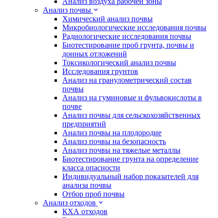
Анализ воздуха рабочей зоны
Анализ почвы
Химический анализ почвы
Микробиологические исследования почвы
Радиологические исследования почвы
Биотестирование проб грунта, почвы и
донных отложений
Токсикологический анализ почвы
Исследования грунтов
Анализ на гранулометрический состав
почвы
Анализ на гуминовые и фульвокислоты в
почве
Анализ почвы для сельскохозяйственных
предприятий
Анализ почвы на плодородие
Анализ почвы на безопасность
Анализ почвы на тяжелые металлы
Биотестирование грунта на определение
класса опасности
Индивидуальный набор показателей для
анализа почвы
Отбор проб почвы
Анализ отходов
КХА отходов