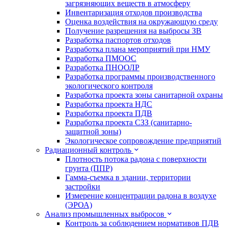
загрязняющих веществ в атмосферу
Инвентаризация отходов производства
Оценка воздействия на окружающую среду
Получение разрешения на выбросы ЗВ
Разработка паспортов отходов
Разработка плана мероприятий при НМУ
Разработка ПМООС
Разработка ПНООЛР
Разработка программы производственного
экологического контроля
Разработка проекта зоны санитарной охраны
Разработка проекта НДС
Разработка проекта ПДВ
Разработка проекта СЗЗ (санитарно-
защитной зоны)
Экологическое сопровождение предприятий
Радиационный контроль
Плотность потока радона с поверхности
грунта (ППР)
Гамма-съемка в здании, территории
застройки
Измерение концентрации радона в воздухе
(ЭРОА)
Анализ промышленных выбросов
Контроль за соблюдением нормативов ПДВ