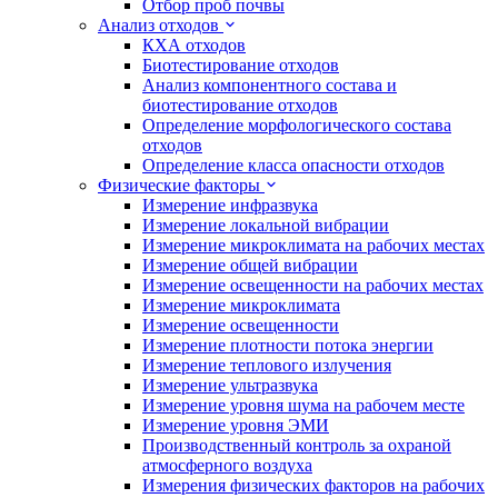
Отбор проб почвы
Анализ отходов
КХА отходов
Биотестирование отходов
Анализ компонентного состава и
биотестирование отходов
Определение морфологического состава
отходов
Определение класса опасности отходов
Физические факторы
Измерение инфразвука
Измерение локальной вибрации
Измерение микроклимата на рабочих местах
Измерение общей вибрации
Измерение освещенности на рабочих местах
Измерение микроклимата
Измерение освещенности
Измерение плотности потока энергии
Измерение теплового излучения
Измерение ультразвука
Измерение уровня шума на рабочем месте
Измерение уровня ЭМИ
Производственный контроль за охраной
атмосферного воздуха
Измерения физических факторов на рабочих