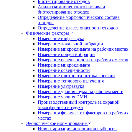
Биотестирование отходов
Анализ компонентного состава и
биотестирование отходов
Определение морфологического состава
отходов
Определение класса опасности отходов
Физические факторы
Измерение инфразвука
Измерение локальной вибрации
Измерение микроклимата на рабочих местах
Измерение общей вибрации
Измерение освещенности на рабочих местах
Измерение микроклимата
Измерение освещенности
Измерение плотности потока энергии
Измерение теплового излучения
Измерение ультразвука
Измерение уровня шума на рабочем месте
Измерение уровня ЭМИ
Производственный контроль за охраной
атмосферного воздуха
Измерения физических факторов на рабочих
местах
Экологическое нормирование
Инвентаризация источников выбросов