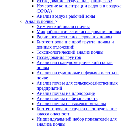
Исследование воздуха на границе СЗЗ
Измерение концентрации радона в воздухе
(ЭРОА)
Анализ воздуха рабочей зоны
Анализ почвы
Химический анализ почвы
Микробиологические исследования почвы
Радиологические исследования почвы
Биотестирование проб грунта, почвы и
донных отложений
Токсикологический анализ почвы
Исследования грунтов
Анализ на гранулометрический состав
почвы
Анализ на гуминовые и фульвокислоты в
почве
Анализ почвы для сельскохозяйственных
предприятий
Анализ почвы на плодородие
Анализ почвы на безопасность
Анализ почвы на тяжелые металлы
Биотестирование грунта на определение
класса опасности
Индивидуальный набор показателей для
анализа почвы