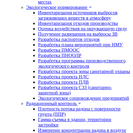
местах
Экологическое нормирование
Инвентаризация источников выбросов
загрязняющих веществ в атмосферу
Инвентаризация отходов производства
Оценка воздействия на окружающую среду
Получение разрешения на выбросы ЗВ
Разработка паспортов отходов
Разработка плана мероприятий при НМУ
Разработка ПМООС
Разработка ПНООЛР
Разработка программы производственного
экологического контроля
Разработка проекта зоны санитарной охраны
Разработка проекта НДС
Разработка проекта ПДВ
Разработка проекта СЗЗ (санитарно-
защитной зоны)
Экологическое сопровождение предприятий
Радиационный контроль
Плотность потока радона с поверхности
грунта (ППР)
Гамма-съемка в здании, территории
застройки
Измерение концентрации радона в воздухе