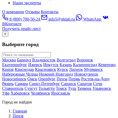
Наши эксперты
О компании
Отзывы
Контакты
8 (800) 700-50-24
info5@gklab.ru
WhatsApp
ВКонтакте
Получить прайс-лист
×
Выберите город
Москва
Барнаул
Владивосток
Волгоград
Воронеж
Екатеринбург
Ижевск
Иркутск
Казань
Калининград
Кемерово
Киров
Краснодар
Красноярск
Курск
Липецк
Мурманск
Набережные Челны
Нижний Новгород
Новокузнецк
Новосибирск
Омск
Оренбург
Пенза
Пермь
Ростов-на-Дону
Рязань
Самара
Санкт-Петербург
Саранск
Саратов
Сочи
Ставрополь
Сургут
Тольятти
Томск
Тула
Тюмень
Ульяновск
Уфа
Хабаровск
Челябинск
Ярославль
Город не найден
Главная
Пенза