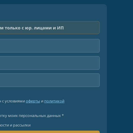
м только с юр. лицами и ИП
н с условиями
оферты
и
политикой
отку моих персональных данных *
вости и рассылки