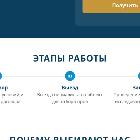
ЭТАПЫ РАБОТЫ
03
вор
Выезд
За
 условий и
Выезд специалиста на объект
Проведение
 договора
для отбора проб
исследован