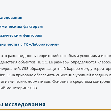
следования
химическим факторам
физическим факторам
ничества с ГК «Лаборатория»
 это разновидность территорий с особыми условиями испо
 действия объектов НВОС. Ее размеры определяются классо
следований. СЗЗ образует защитный барьер между территор
йки. Она призвана обеспечить снижение уровней вредных 
гигиенических нормативов. Основным средством контрол
кий мониторинг СЗЗ.
ы исследования