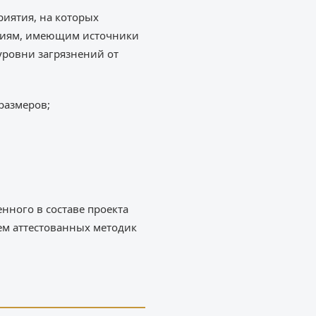
иятия, на которых
тиям, имеющим источники
уровни загрязнений от
размеров;
ного в составе проекта
ем аттестованных методик