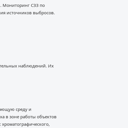
. Мониторинг СЗЗ по
вия источников выбросов.
ительных наблюдений. Их
жающую среду и
ха в зоне работы объектов
 хроматографического,