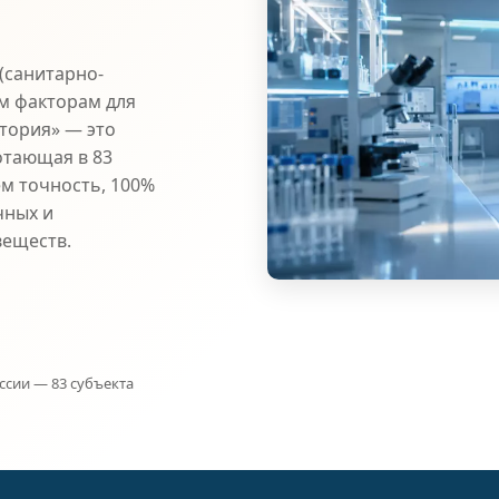
(санитарно-
м факторам для
атория» — это
отающая в 83
ем точность, 100%
чных и
веществ.
ссии — 83 субъекта