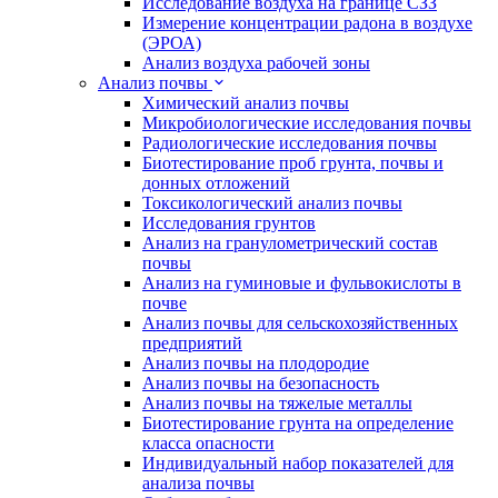
Исследование воздуха на границе СЗЗ
Измерение концентрации радона в воздухе
(ЭРОА)
Анализ воздуха рабочей зоны
Анализ почвы
Химический анализ почвы
Микробиологические исследования почвы
Радиологические исследования почвы
Биотестирование проб грунта, почвы и
донных отложений
Токсикологический анализ почвы
Исследования грунтов
Анализ на гранулометрический состав
почвы
Анализ на гуминовые и фульвокислоты в
почве
Анализ почвы для сельскохозяйственных
предприятий
Анализ почвы на плодородие
Анализ почвы на безопасность
Анализ почвы на тяжелые металлы
Биотестирование грунта на определение
класса опасности
Индивидуальный набор показателей для
анализа почвы