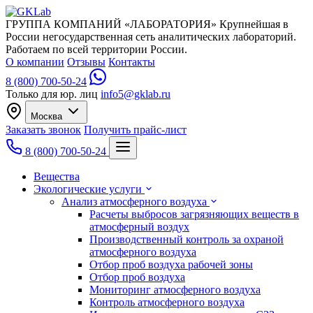
ГРУППА КОМПАНИЙ «ЛАБОРАТОРИЯ»
Крупнейшая в
России негосударственная сеть аналитических лабораторий.
Работаем по всей территории России.
О компании
Отзывы
Контакты
8 (800) 700-50-24
Только для юр. лиц
info5@gklab.ru
Москва
Заказать звонок
Получить прайс-лист
8 (800) 700-50-24
Вещества
Экологические услуги
Анализ атмосферного воздуха
Расчеты выбросов загрязняющих веществ в
атмосферный воздух
Производственный контроль за охраной
атмосферного воздуха
Отбор проб воздуха рабочей зоны
Отбор проб воздуха
Мониторинг атмосферного воздуха
Контроль атмосферного воздуха