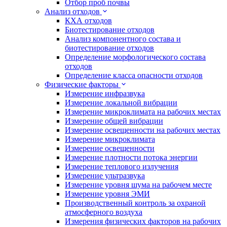
Отбор проб почвы
Анализ отходов
КХА отходов
Биотестирование отходов
Анализ компонентного состава и
биотестирование отходов
Определение морфологического состава
отходов
Определение класса опасности отходов
Физические факторы
Измерение инфразвука
Измерение локальной вибрации
Измерение микроклимата на рабочих местах
Измерение общей вибрации
Измерение освещенности на рабочих местах
Измерение микроклимата
Измерение освещенности
Измерение плотности потока энергии
Измерение теплового излучения
Измерение ультразвука
Измерение уровня шума на рабочем месте
Измерение уровня ЭМИ
Производственный контроль за охраной
атмосферного воздуха
Измерения физических факторов на рабочих