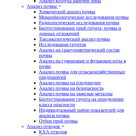
Анализ воздуха рабочей зоны
Анализ почвы
Химический анализ почвы
Микробиологические исследования почвы
Радиологические исследования почвы
Биотестирование проб грунта, почвы и
донных отложений
Токсикологический анализ почвы
Исследования грунтов
Анализ на гранулометрический состав
почвы
Анализ на гуминовые и фульвокислоты в
почве
Анализ почвы для сельскохозяйственных
предприятий
Анализ почвы на плодородие
Анализ почвы на безопасность
Анализ почвы на тяжелые металлы
Биотестирование грунта на определение
класса опасности
Индивидуальный набор показателей для
анализа почвы
Отбор проб почвы
Анализ отходов
КХА отходов