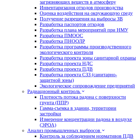
загрязняющих веществ в атмосферу
Инвентаризация отходов производства
Оценка воздействия на окружающую среду
Получение разрешения на выбросы ЗВ
Разработка паспортов отходов
Разработка плана мероприятий при НМУ
Разработка ПМООС
Разработка ПНООЛР
Разработка программы производственного
экологического контроля
Разработка проекта зоны санитарной охраны
Разработка проекта НДС
Разработка проекта ПДВ
Разработка проекта СЗЗ (санитарно-
защитной зоны)
Экологическое сопровождение предприятий
Радиационный контроль
Плотность потока радона с поверхности
грунта (ППР)
Гамма-съемка в здании, территории
застройки
Измерение концентрации радона в воздухе
(ЭРОА)
Анализ промышленных выбросов
Контроль за соблюдением нормативов ПДВ