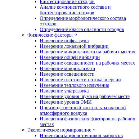
Биотестирование отходов
Анализ компонентного состава и
биотестирование отходов
Определение морфологического состава
отходов
Определение класса опасности отходов
Физические факторы
Измерение инфразвука
Измерение локальной вибрации
Измерение микроклимата на рабочих местах
Измерение общей вибрации
Измерение освещенности на рабочих местах
Измерение микроклимата
Измерение освещенности
Измерение плотности потока энергии
Измерение теплового излучения
Измерение ультразвука
Измерение уровня шума на рабочем месте
Измерение уровня ЭМИ
Производственный контроль за охраной
атмосферного воздуха
Измерения физических факторов на рабочих
местах
Экологическое нормирование
Инвентаризация источников выбросов