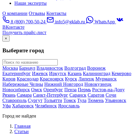
Наши эксперты
О компании
Отзывы
Контакты
8 (800) 700-50-24
info5@gklab.ru
WhatsApp
ВКонтакте
Получить прайс-лист
×
Выберите город
Москва
Барнаул
Владивосток
Волгоград
Воронеж
Екатеринбург
Ижевск
Иркутск
Казань
Калининград
Кемерово
Киров
Краснодар
Красноярск
Курск
Липецк
Мурманск
Набережные Челны
Нижний Новгород
Новокузнецк
Новосибирск
Омск
Оренбург
Пенза
Пермь
Ростов-на-Дону
Рязань
Самара
Санкт-Петербург
Саранск
Саратов
Сочи
Ставрополь
Сургут
Тольятти
Томск
Тула
Тюмень
Ульяновск
Уфа
Хабаровск
Челябинск
Ярославль
Город не найден
Главная
Статьи