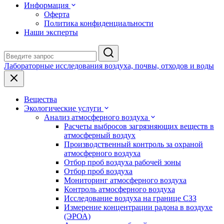
Информация
Оферта
Политика конфиденциальности
Наши эксперты
Лабораторные исследования воздуха, почвы, отходов и воды
Вещества
Экологические услуги
Анализ атмосферного воздуха
Расчеты выбросов загрязняющих веществ в
атмосферный воздух
Производственный контроль за охраной
атмосферного воздуха
Отбор проб воздуха рабочей зоны
Отбор проб воздуха
Мониторинг атмосферного воздуха
Контроль атмосферного воздуха
Исследование воздуха на границе СЗЗ
Измерение концентрации радона в воздухе
(ЭРОА)