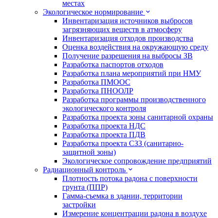
местах
Экологическое нормирование
Инвентаризация источников выбросов
загрязняющих веществ в атмосферу
Инвентаризация отходов производства
Оценка воздействия на окружающую среду
Получение разрешения на выбросы ЗВ
Разработка паспортов отходов
Разработка плана мероприятий при НМУ
Разработка ПМООС
Разработка ПНООЛР
Разработка программы производственного
экологического контроля
Разработка проекта зоны санитарной охраны
Разработка проекта НДС
Разработка проекта ПДВ
Разработка проекта СЗЗ (санитарно-
защитной зоны)
Экологическое сопровождение предприятий
Радиационный контроль
Плотность потока радона с поверхности
грунта (ППР)
Гамма-съемка в здании, территории
застройки
Измерение концентрации радона в воздухе