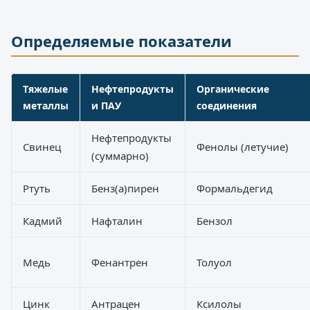
Определяемые показатели
Тяжелые
Нефтепродукты
Органические
металлы
и ПАУ
соединения
Нефтепродукты
Свинец
Фенолы (летучие)
(суммарно)
Ртуть
Бенз(а)пирен
Формальдегид
Кадмий
Нафталин
Бензол
Медь
Фенантрен
Толуол
Цинк
Антрацен
Ксилолы