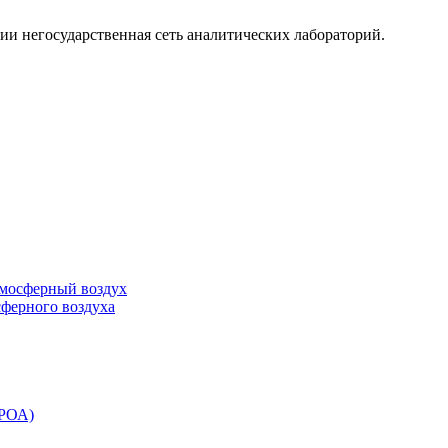
ии негосударственная сеть аналитических лабораторий.
тмосферный воздух
сферного воздуха
ЭРОА)