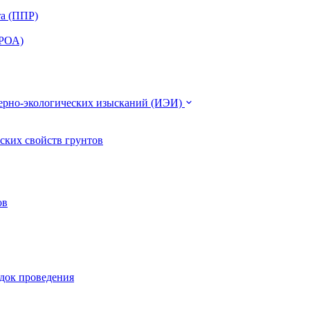
та (ППР)
ЭРОА)
нерно-экологических изысканий (ИЭИ)
ских свойств грунтов
ов
ядок проведения