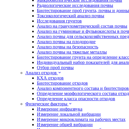
Микробиологические исследования почвы
Радиологические исследования почвы
Биотестирование проб грунта, почвы и донн
Токсикологический анализ почвы
Исследования грунтов
Анализ на гранулометрический состав почвы
Анализ на гуминовые и фульвокислоты в поч
Анализ почвы для сельскохозяйственных пре
Анализ почвы на плодородие
Анализ почвы на безопасность
Анализ почвы на тяжелые металлы
Биотестирование грунта на определение клас
Индивидуальный набор показателей для анал
Отбор проб почвы
Анализ отходов
КХА отходов
Биотестирование отходов
Анализ компонентного состава и биотестиров
Определение морфологического состава отхо
Определение класса опасности отходов
Физические факторы
Измерение инфразвука
Измерение локальной вибрации
Измерение микроклимата на рабочих местах
Измерение общей вибрации