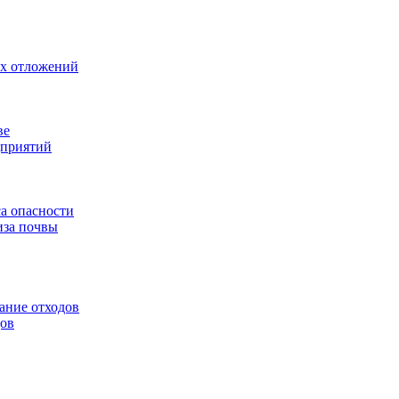
ых отложений
ве
дприятий
са опасности
иза почвы
ание отходов
дов