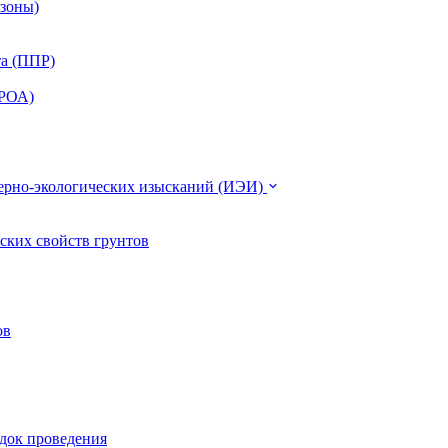
 зоны)
та (ППР)
ЭРОА)
нерно-экологических изысканий (ИЭИ)
ских свойств грунтов
ов
ядок проведения