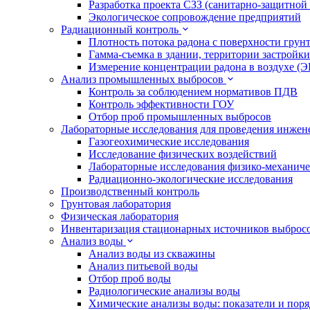
Разработка проекта СЗЗ (санитарно-защитной
Экологическое сопровождение предприятий
Радиационный контроль
Плотность потока радона с поверхности грун
Гамма-съемка в здании, территории застройки
Измерение концентрации радона в воздухе (
Анализ промышленных выбросов
Контроль за соблюдением нормативов ПДВ
Контроль эффективности ГОУ
Отбор проб промышленных выбросов
Лабораторные исследования для проведения инже
Газогеохимические исследования
Исследование физических воздействий
Лабораторные исследования физико-механиче
Радиационно-экологические исследования
Производственный контроль
Грунтовая лаборатория
Физическая лаборатория
Инвентаризация стационарных источников выброс
Анализ воды
Анализ воды из скважины
Анализ питьевой воды
Отбор проб воды
Радиологические анализы воды
Химические анализы воды: показатели и пор