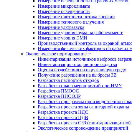
Измерение освещенности на рабочих местах
Измерение микроклимата
Измерение освещенности
Измерение плотности потока энергии
Измерение теплового излучения
Измерение ультразвука
Измерение уровня шума на рабочем месте
Измерение уровня ЭМИ
Производственный контроль за охраной атмо
Измерения физических факторов на рабочих м
Экологическое нормирование
Инвентаризация источников выбросов загряз
Инвентаризация отходов производства
Оценка воздействия на окружающую среду
Получение разрешения на выбросы ЗВ
Разработка паспортов отходов
Разработка плана мероприятий при НМУ
Разработка ПМООС
Разработка ПНООЛР
Разработка программы производственного эко
Разработка проекта зоны санитарной охраны
Разработка проекта НДС
Разработка проекта ПДВ
Разработка проекта СЗЗ (санитарно-защитной
Экологическое сопровождение предприятий