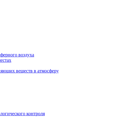
сферного воздуха
естах
няющих веществ в атмосферу
логического контроля