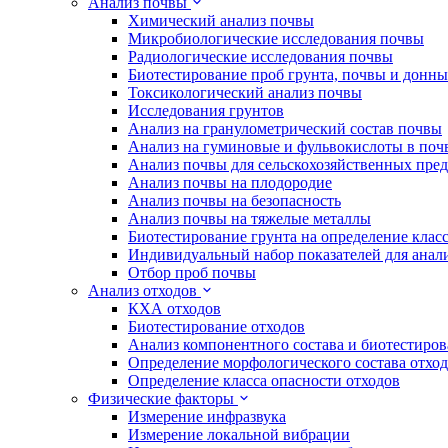
Анализ почвы
Химический анализ почвы
Микробиологические исследования почвы
Радиологические исследования почвы
Биотестирование проб грунта, почвы и донн
Токсикологический анализ почвы
Исследования грунтов
Анализ на гранулометрический состав почвы
Анализ на гуминовые и фульвокислоты в поч
Анализ почвы для сельскохозяйственных пре
Анализ почвы на плодородие
Анализ почвы на безопасность
Анализ почвы на тяжелые металлы
Биотестирование грунта на определение клас
Индивидуальный набор показателей для анал
Отбор проб почвы
Анализ отходов
КХА отходов
Биотестирование отходов
Анализ компонентного состава и биотестиров
Определение морфологического состава отхо
Определение класса опасности отходов
Физические факторы
Измерение инфразвука
Измерение локальной вибрации