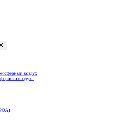
тмосферный воздух
сферного воздуха
ЭРОА)