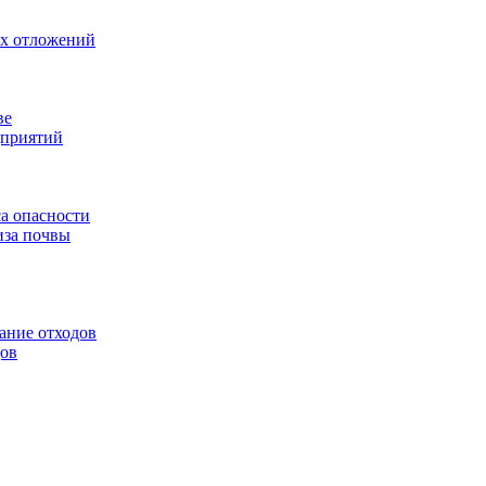
ых отложений
ве
дприятий
са опасности
иза почвы
ание отходов
дов