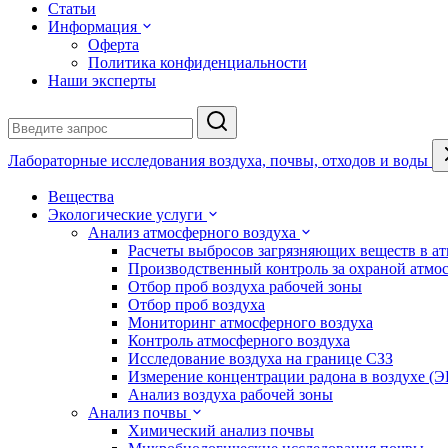
Статьи
Информация
Оферта
Политика конфиденциальности
Наши эксперты
Лабораторные исследования воздуха, почвы, отходов и воды
Вещества
Экологические услуги
Анализ атмосферного воздуха
Расчеты выбросов загрязняющих веществ в а
Производственный контроль за охраной атмо
Отбор проб воздуха рабочей зоны
Отбор проб воздуха
Мониторинг атмосферного воздуха
Контроль атмосферного воздуха
Исследование воздуха на границе СЗЗ
Измерение концентрации радона в воздухе (
Анализ воздуха рабочей зоны
Анализ почвы
Химический анализ почвы