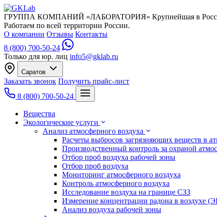
ГРУППА КОМПАНИЙ «ЛАБОРАТОРИЯ»
Крупнейшая в Росс
Работаем по всей территории России.
О компании
Отзывы
Контакты
8 (800) 700-50-24
Только для юр. лиц
info5@gklab.ru
Саратов
Заказать звонок
Получить прайс-лист
8 (800) 700-50-24
Вещества
Экологические услуги
Анализ атмосферного воздуха
Расчеты выбросов загрязняющих веществ в а
Производственный контроль за охраной атмо
Отбор проб воздуха рабочей зоны
Отбор проб воздуха
Мониторинг атмосферного воздуха
Контроль атмосферного воздуха
Исследование воздуха на границе СЗЗ
Измерение концентрации радона в воздухе (
Анализ воздуха рабочей зоны