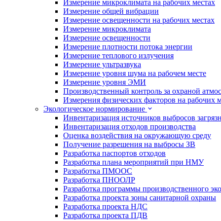
Измерение микроклимата на рабочих местах
Измерение общей вибрации
Измерение освещенности на рабочих местах
Измерение микроклимата
Измерение освещенности
Измерение плотности потока энергии
Измерение теплового излучения
Измерение ультразвука
Измерение уровня шума на рабочем месте
Измерение уровня ЭМИ
Производственный контроль за охраной атмо
Измерения физических факторов на рабочих м
Экологическое нормирование
Инвентаризация источников выбросов загряз
Инвентаризация отходов производства
Оценка воздействия на окружающую среду
Получение разрешения на выбросы ЗВ
Разработка паспортов отходов
Разработка плана мероприятий при НМУ
Разработка ПМООС
Разработка ПНООЛР
Разработка программы производственного эко
Разработка проекта зоны санитарной охраны
Разработка проекта НДС
Разработка проекта ПДВ