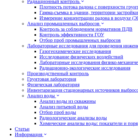
Радиационный контроль
Плотность потока радона с поверхности грун
Гамма-съемка в здании, территории застройки
Измерение концентрации радона в воздухе (
Анализ промышленных выбросов
Контроль за соблюдением нормативов ПДВ
Контроль эффективности ГОУ
Отбор проб промышленных выбросов
Лабораторные исследования для проведения инже
Газогеохимические исследования
Исследование физических воздействий
Лабораторные исследования физико-механиче
Радиационно-экологические исследования
Производственный контроль
Грунтовая лаборатория
Физическая лаборатория
Инвентаризация стационарных источников выброс
Анализ воды
Анализ воды из скважины
Анализ питьевой воды
Отбор проб воды
Радиологические анализы воды
Химические анализы воды: показатели и пор
Статьи
Информация