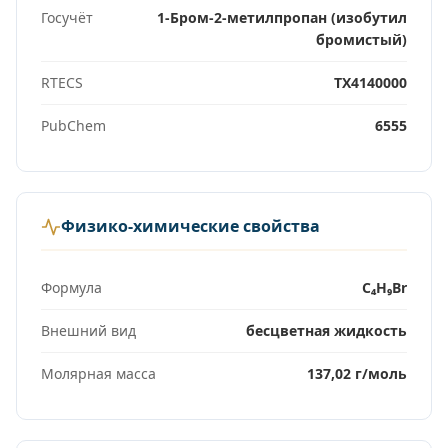
Госучёт
1-Бром-2-метилпропан (изобутил
бромистый)
RTECS
ТХ4140000
PubChem
6555
Физико-химические свойства
Формула
C₄H₉Br
Внешний вид
бесцветная жидкость
Молярная масса
137,02 г/моль