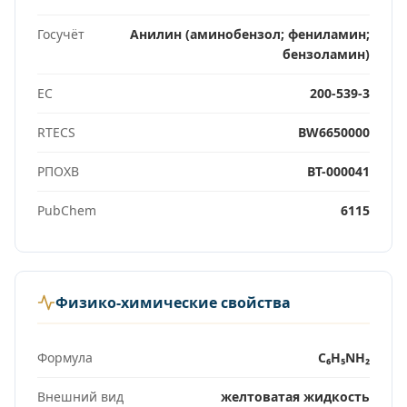
Госучёт
Анилин (аминобензол; фениламин;
бензоламин)
EC
200-539-3
RTECS
BW6650000
РПОХВ
ВТ-000041
PubChem
6115
Физико-химические свойства
Формула
C₆H₅NH₂
Внешний вид
желтоватая жидкость