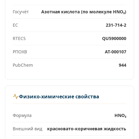
Госучёт
Азотная кислота (по молекуле HNO₃)
EC
231-714-2
RTECS
QU5900000
РПОХВ
АТ-000107
PubChem
944
Физико-химические свойства
Формула
HNO₃
Внешний вид
красновато-коричневая жидкость