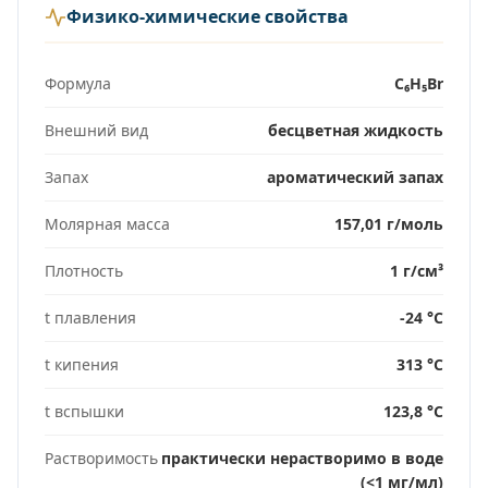
Физико-химические свойства
Формула
C₆H₅Br
Внешний вид
бесцветная жидкость
Запах
ароматический запах
Молярная масса
157,01 г/моль
Плотность
1 г/см³
t плавления
-24 °C
t кипения
313 °C
t вспышки
123,8 °C
Растворимость
практически нерастворимо в воде
(<1 мг/мл)