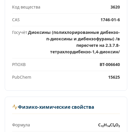
Код вещества
3620
CAS
1746-01-6
Госучёт
Диоксины (полихлорированные дибензо-
п-диоксины и дибензофураны) /в
пересчете на 2.3.7.8-
тетрахлордибензо-1,4-диоксин/
РПОХВ
ВТ-006640
PubChem
15625
Физико-химические свойства
Формула
C₁₂H₁₄Cl₄O₂