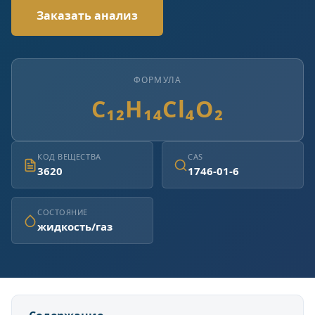
Заказать анализ
ФОРМУЛА
C₁₂H₁₄Cl₄O₂
КОД ВЕЩЕСТВА
CAS
3620
1746-01-6
СОСТОЯНИЕ
жидкость/газ