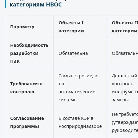
категориям НВОС
Объекты I
Объекты I
Параметр
категории
категории
Необходимость
разработки
Обязательна
Обязатель
ПЭК
Самые строгие, в
Детальный
Требования к
т.ч.
контроль,
контролю
автоматические
инструмен
системы
замеры
Не требует
Согласование
В составе КЭР в
(утверждае
программы
Росприроднадзоре
руководите