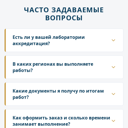
ЧАСТО ЗАДАВАЕМЫЕ
ВОПРОСЫ
Есть ли у вашей лаборатории
аккредитация?
Да. ГК «Лаборатория» аккредитована в
национальной системе Росаккредитации. Наши
В каких регионах вы выполняете
протоколы и заключения принимаются
работы?
надзорными органами — Роспотребнадзором,
Работаем по всей территории России. У нас
Росприроднадзором, государственной
собственная сеть лабораторий и партнёрских
Какие документы я получу по итогам
инспекцией труда.
подразделений, что позволяет организовать
работ?
выезд специалиста и отбор проб в любом
По результатам исследований вы получаете
регионе. Сроки выезда зависят от удалённости
официальный протокол испытаний
Как оформить заказ и сколько времени
объекта — уточняйте у менеджера при
установленного образца и, при необходимости,
занимает выполнение?
оформлении заявки.