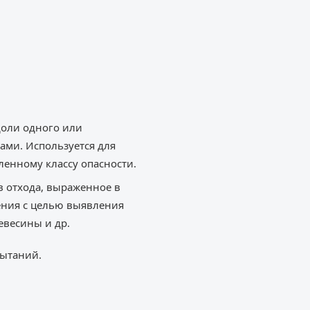
доли одного или
ми. Используется для
ленному классу опасности.
 отхода, выраженное в
ения с целью выявления
евесины и др.
пытаний.