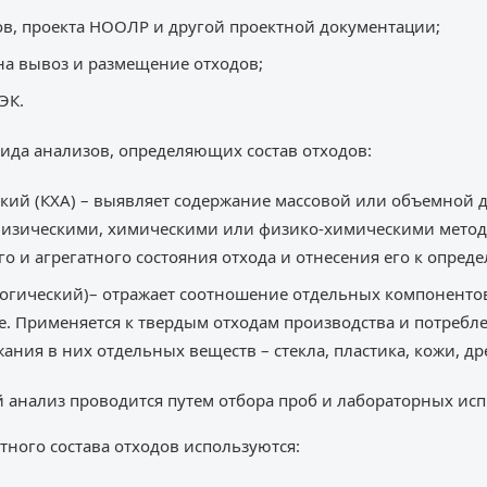
ов, проекта НООЛР и другой проектной документации;
на вывоз и размещение отходов;
ЭК.
ида анализов, определяющих состав отходов:
кий (КХА) – выявляет содержание массовой или объемной 
физическими, химическими или физико-химическими метода
о и агрегатного состояния отхода и отнесения его к опреде
гический)– отражает соотношение отдельных компонентов
е. Применяется к твердым отходам производства и потребл
ания в них отдельных веществ – стекла, пластика, кожи, др
 анализ проводится путем отбора проб и лабораторных ис
ного состава отходов используются: