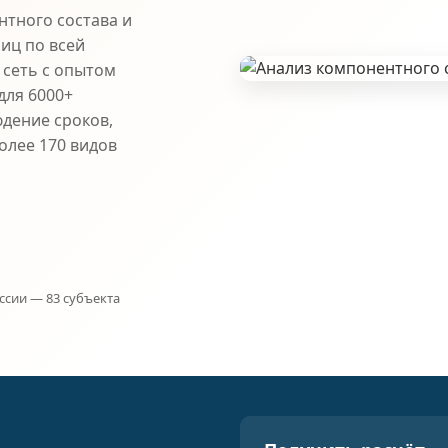
тного состава и
иц по всей
 сеть с опытом
для 6000+
юдение сроков,
олее 170 видов
ссии — 83 субъекта