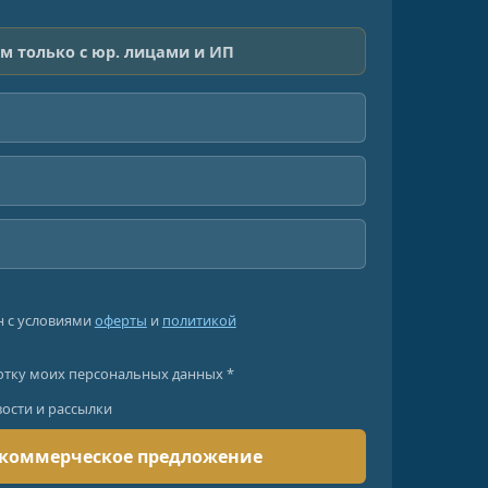
м только с юр. лицами и ИП
н с условиями
оферты
и
политикой
отку моих персональных данных *
вости и рассылки