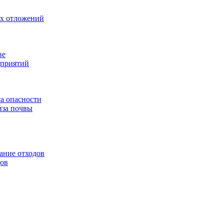
ых отложений
ве
дприятий
са опасности
иза почвы
ание отходов
дов