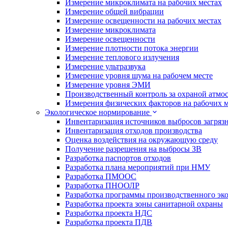
Измерение микроклимата на рабочих местах
Измерение общей вибрации
Измерение освещенности на рабочих местах
Измерение микроклимата
Измерение освещенности
Измерение плотности потока энергии
Измерение теплового излучения
Измерение ультразвука
Измерение уровня шума на рабочем месте
Измерение уровня ЭМИ
Производственный контроль за охраной атмо
Измерения физических факторов на рабочих м
Экологическое нормирование
Инвентаризация источников выбросов загряз
Инвентаризация отходов производства
Оценка воздействия на окружающую среду
Получение разрешения на выбросы ЗВ
Разработка паспортов отходов
Разработка плана мероприятий при НМУ
Разработка ПМООС
Разработка ПНООЛР
Разработка программы производственного эко
Разработка проекта зоны санитарной охраны
Разработка проекта НДС
Разработка проекта ПДВ