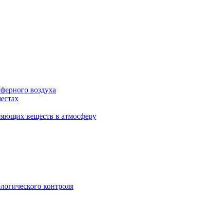
сферного воздуха
естах
няющих веществ в атмосферу
логического контроля