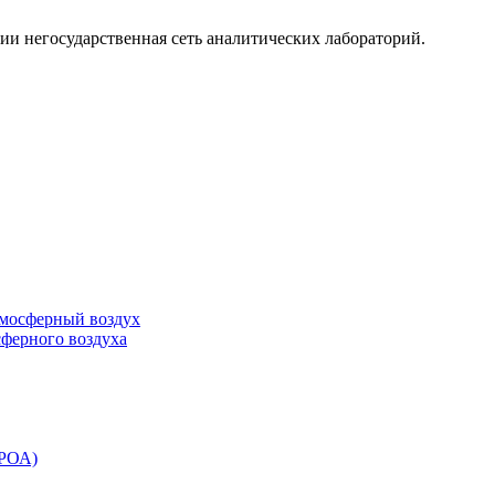
ии негосударственная сеть аналитических лабораторий.
тмосферный воздух
сферного воздуха
ЭРОА)