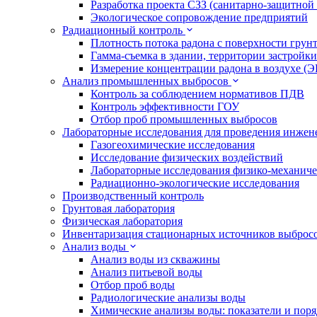
Разработка проекта СЗЗ (санитарно-защитной
Экологическое сопровождение предприятий
Радиационный контроль
Плотность потока радона с поверхности грун
Гамма-съемка в здании, территории застройки
Измерение концентрации радона в воздухе (
Анализ промышленных выбросов
Контроль за соблюдением нормативов ПДВ
Контроль эффективности ГОУ
Отбор проб промышленных выбросов
Лабораторные исследования для проведения инже
Газогеохимические исследования
Исследование физических воздействий
Лабораторные исследования физико-механиче
Радиационно-экологические исследования
Производственный контроль
Грунтовая лаборатория
Физическая лаборатория
Инвентаризация стационарных источников выброс
Анализ воды
Анализ воды из скважины
Анализ питьевой воды
Отбор проб воды
Радиологические анализы воды
Химические анализы воды: показатели и пор