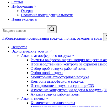
Статьи
Информация
Оферта
Политика конфиденциальности
Наши эксперты
Лабораторные исследования воздуха, почвы, отходов и воды
Вещества
Экологические услуги
Анализ атмосферного воздуха
Расчеты выбросов загрязняющих веществ в а
Производственный контроль за охраной атмо
Отбор проб воздуха рабочей зоны
Отбор проб воздуха
Мониторинг атмосферного воздуха
Контроль атмосферного воздуха
Исследование воздуха на границе СЗЗ
Измерение концентрации радона в воздухе (
Анализ воздуха рабочей зоны
Анализ почвы
Химический анализ почвы