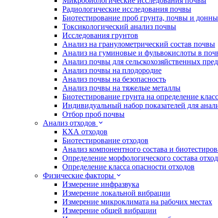
Микробиологические исследования почвы
Радиологические исследования почвы
Биотестирование проб грунта, почвы и донн
Токсикологический анализ почвы
Исследования грунтов
Анализ на гранулометрический состав почвы
Анализ на гуминовые и фульвокислоты в поч
Анализ почвы для сельскохозяйственных пре
Анализ почвы на плодородие
Анализ почвы на безопасность
Анализ почвы на тяжелые металлы
Биотестирование грунта на определение клас
Индивидуальный набор показателей для анал
Отбор проб почвы
Анализ отходов
КХА отходов
Биотестирование отходов
Анализ компонентного состава и биотестиров
Определение морфологического состава отхо
Определение класса опасности отходов
Физические факторы
Измерение инфразвука
Измерение локальной вибрации
Измерение микроклимата на рабочих местах
Измерение общей вибрации