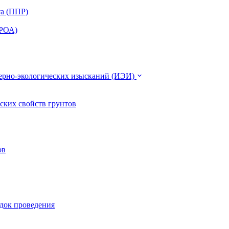
та (ППР)
ЭРОА)
нерно-экологических изысканий (ИЭИ)
ских свойств грунтов
ов
ядок проведения