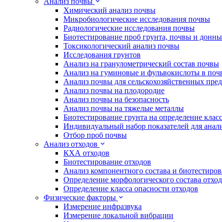
Анализ почвы
Химический анализ почвы
Микробиологические исследования почвы
Радиологические исследования почвы
Биотестирование проб грунта, почвы и донн
Токсикологический анализ почвы
Исследования грунтов
Анализ на гранулометрический состав почвы
Анализ на гуминовые и фульвокислоты в поч
Анализ почвы для сельскохозяйственных пре
Анализ почвы на плодородие
Анализ почвы на безопасность
Анализ почвы на тяжелые металлы
Биотестирование грунта на определение клас
Индивидуальный набор показателей для анал
Отбор проб почвы
Анализ отходов
КХА отходов
Биотестирование отходов
Анализ компонентного состава и биотестиров
Определение морфологического состава отхо
Определение класса опасности отходов
Физические факторы
Измерение инфразвука
Измерение локальной вибрации