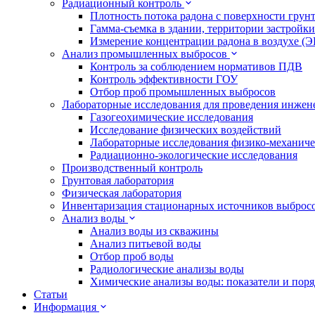
Радиационный контроль
Плотность потока радона с поверхности грун
Гамма-съемка в здании, территории застройки
Измерение концентрации радона в воздухе (
Анализ промышленных выбросов
Контроль за соблюдением нормативов ПДВ
Контроль эффективности ГОУ
Отбор проб промышленных выбросов
Лабораторные исследования для проведения инже
Газогеохимические исследования
Исследование физических воздействий
Лабораторные исследования физико-механиче
Радиационно-экологические исследования
Производственный контроль
Грунтовая лаборатория
Физическая лаборатория
Инвентаризация стационарных источников выброс
Анализ воды
Анализ воды из скважины
Анализ питьевой воды
Отбор проб воды
Радиологические анализы воды
Химические анализы воды: показатели и пор
Статьи
Информация