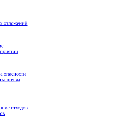
ых отложений
ве
дприятий
са опасности
иза почвы
ание отходов
дов