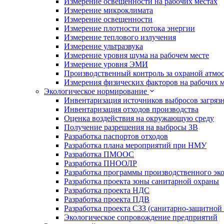
Измерение освещенности на рабочих местах
Измерение микроклимата
Измерение освещенности
Измерение плотности потока энергии
Измерение теплового излучения
Измерение ультразвука
Измерение уровня шума на рабочем месте
Измерение уровня ЭМИ
Производственный контроль за охраной атмо
Измерения физических факторов на рабочих м
Экологическое нормирование
Инвентаризация источников выбросов загряз
Инвентаризация отходов производства
Оценка воздействия на окружающую среду
Получение разрешения на выбросы ЗВ
Разработка паспортов отходов
Разработка плана мероприятий при НМУ
Разработка ПМООС
Разработка ПНООЛР
Разработка программы производственного эко
Разработка проекта зоны санитарной охраны
Разработка проекта НДС
Разработка проекта ПДВ
Разработка проекта СЗЗ (санитарно-защитной
Экологическое сопровождение предприятий