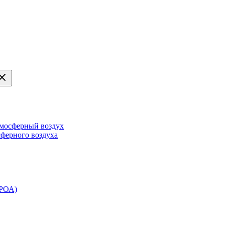
тмосферный воздух
сферного воздуха
ЭРОА)