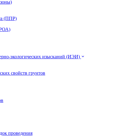
 зоны)
та (ППР)
ЭРОА)
нерно-экологических изысканий (ИЭИ)
ских свойств грунтов
ов
ядок проведения