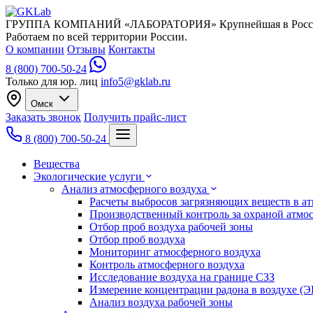
ГРУППА КОМПАНИЙ «ЛАБОРАТОРИЯ»
Крупнейшая в Росс
Работаем по всей территории России.
О компании
Отзывы
Контакты
8 (800) 700-50-24
Только для юр. лиц
info5@gklab.ru
Омск
Заказать звонок
Получить прайс-лист
8 (800) 700-50-24
Вещества
Экологические услуги
Анализ атмосферного воздуха
Расчеты выбросов загрязняющих веществ в а
Производственный контроль за охраной атмо
Отбор проб воздуха рабочей зоны
Отбор проб воздуха
Мониторинг атмосферного воздуха
Контроль атмосферного воздуха
Исследование воздуха на границе СЗЗ
Измерение концентрации радона в воздухе (
Анализ воздуха рабочей зоны