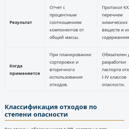
Отчет с
Протокол КХ
процентным
перечнем
Результат
соотношением
химических
компонентов от
веществ и и
общей массы.
содержание
При планировании
Обязателен 
сортировки и
разработки
Когда
вторичного
паспорта от
применяется
использования
I-IV классов
отходов.
опасности.
Классификация отходов по
степени опасности