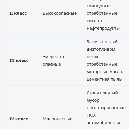
свинцовые,
II класс
Высокоопасные
отработанные
кислоты,
нефтепродукты
Загрязненный
дизтопливом
Умеренно
песок,
III класс
опасные
отработанные
моторные масла,
цементная пыль
Строительный
мусор,
несортированные
ТКО,
IV класс
Малоопасные
автомобильные