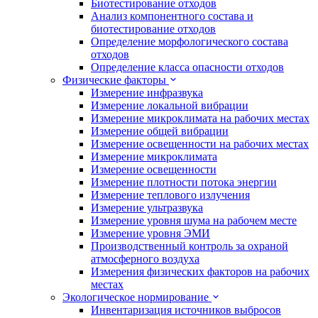
Биотестирование отходов
Анализ компонентного состава и
биотестирование отходов
Определение морфологического состава
отходов
Определение класса опасности отходов
Физические факторы
Измерение инфразвука
Измерение локальной вибрации
Измерение микроклимата на рабочих местах
Измерение общей вибрации
Измерение освещенности на рабочих местах
Измерение микроклимата
Измерение освещенности
Измерение плотности потока энергии
Измерение теплового излучения
Измерение ультразвука
Измерение уровня шума на рабочем месте
Измерение уровня ЭМИ
Производственный контроль за охраной
атмосферного воздуха
Измерения физических факторов на рабочих
местах
Экологическое нормирование
Инвентаризация источников выбросов