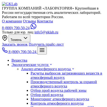
ГРУППА КОМПАНИЙ «ЛАБОРАТОРИЯ»
Крупнейшая в
России негосударственная сеть аналитических лабораторий.
Работаем по всей территории России.
О компании
Отзывы
Контакты
8 (800) 700-50-24
Только для юр. лиц
info5@gklab.ru
Тюмень
Заказать звонок
Получить прайс-лист
8 (800) 700-50-24
Вещества
Экологические услуги
Анализ атмосферного воздуха
Расчеты выбросов загрязняющих веществ в
атмосферный воздух
Производственный контроль за охраной
атмосферного воздуха
Отбор проб воздуха рабочей зоны
Отбор проб воздуха
Мониторинг атмосферного воздуха
Контроль атмосферного воздуха