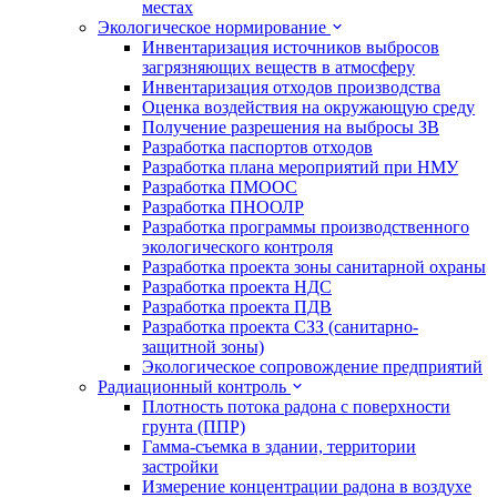
местах
Экологическое нормирование
Инвентаризация источников выбросов
загрязняющих веществ в атмосферу
Инвентаризация отходов производства
Оценка воздействия на окружающую среду
Получение разрешения на выбросы ЗВ
Разработка паспортов отходов
Разработка плана мероприятий при НМУ
Разработка ПМООС
Разработка ПНООЛР
Разработка программы производственного
экологического контроля
Разработка проекта зоны санитарной охраны
Разработка проекта НДС
Разработка проекта ПДВ
Разработка проекта СЗЗ (санитарно-
защитной зоны)
Экологическое сопровождение предприятий
Радиационный контроль
Плотность потока радона с поверхности
грунта (ППР)
Гамма-съемка в здании, территории
застройки
Измерение концентрации радона в воздухе