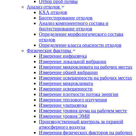
Отбор проб почвы
Анализ отходов
КХА отходов
Биотестирование отходов
Анализ компонентного состава и
биотестирование отходов
Определение морфологического состава
отходов
Определение класса опасности отходов
Физические факторы
Измерение инфразвука
Измерение локальной вибрации
Измерение микроклимата на рабочих местах
Измерение общей вибрации
Измерение освещенности на рабочих местах
Измерение микроклимата
Измерение освещенности
Измерение плотности потока энергии
Измерение теплового излучения
Измерение ультразвука
Измерение уровня шума на рабочем месте
Измерение уровня ЭМИ
Производственный контроль за охраной
атмосферного воздуха
Измерения физических факторов на рабочих