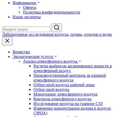
Информация
Оферта
Политика конфиденциальности
Наши эксперты
Лабораторные исследования воздуха, почвы, отходов и воды
Вещества
Экологические услуги
Анализ атмосферного воздуха
Расчеты выбросов загрязняющих веществ в
атмосферный воздух
Производственный контроль за охраной
атмосферного воздуха
Отбор проб воздуха рабочей зоны
Отбор проб воздуха
Мониторинг атмосферного воздуха
Контроль атмосферного воздуха
Исследование воздуха на границе СЗЗ
Измерение концентрации радона в воздухе
(ЭРОА)