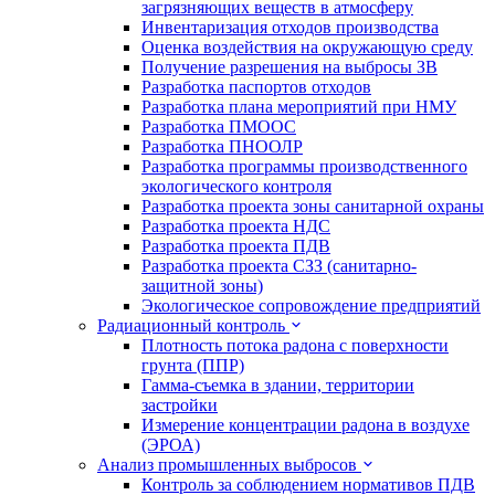
загрязняющих веществ в атмосферу
Инвентаризация отходов производства
Оценка воздействия на окружающую среду
Получение разрешения на выбросы ЗВ
Разработка паспортов отходов
Разработка плана мероприятий при НМУ
Разработка ПМООС
Разработка ПНООЛР
Разработка программы производственного
экологического контроля
Разработка проекта зоны санитарной охраны
Разработка проекта НДС
Разработка проекта ПДВ
Разработка проекта СЗЗ (санитарно-
защитной зоны)
Экологическое сопровождение предприятий
Радиационный контроль
Плотность потока радона с поверхности
грунта (ППР)
Гамма-съемка в здании, территории
застройки
Измерение концентрации радона в воздухе
(ЭРОА)
Анализ промышленных выбросов
Контроль за соблюдением нормативов ПДВ