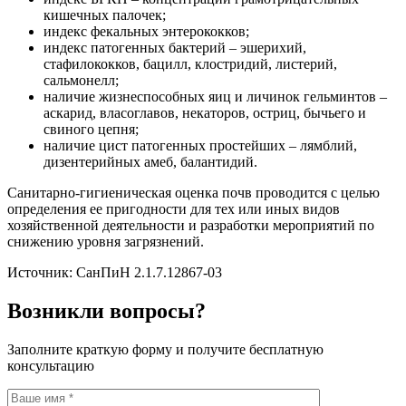
кишечных палочек;
индекс фекальных энтерококков;
индекс патогенных бактерий – эшерихий,
стафилококков, бацилл, клостридий, листерий,
сальмонелл;
наличие жизнеспособных яиц и личинок гельминтов –
аскарид, власоглавов, некаторов, остриц, бычьего и
свиного цепня;
наличие цист патогенных простейших – лямблий,
дизентерийных амеб, балантидий.
Санитарно-гигиеническая оценка почв проводится с целью
определения ее пригодности для тех или иных видов
хозяйственной деятельности и разработки мероприятий по
снижению уровня загрязнений.
Источник: СанПиН 2.1.7.12867-03
Возникли вопросы?
Заполните краткую форму и получите бесплатную
консультацию