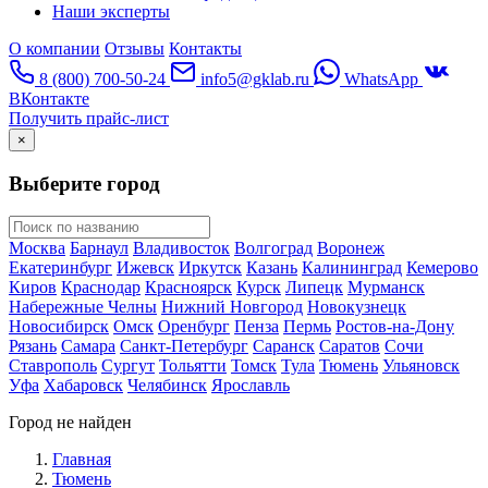
Наши эксперты
О компании
Отзывы
Контакты
8 (800) 700-50-24
info5@gklab.ru
WhatsApp
ВКонтакте
Получить прайс-лист
×
Выберите город
Москва
Барнаул
Владивосток
Волгоград
Воронеж
Екатеринбург
Ижевск
Иркутск
Казань
Калининград
Кемерово
Киров
Краснодар
Красноярск
Курск
Липецк
Мурманск
Набережные Челны
Нижний Новгород
Новокузнецк
Новосибирск
Омск
Оренбург
Пенза
Пермь
Ростов-на-Дону
Рязань
Самара
Санкт-Петербург
Саранск
Саратов
Сочи
Ставрополь
Сургут
Тольятти
Томск
Тула
Тюмень
Ульяновск
Уфа
Хабаровск
Челябинск
Ярославль
Город не найден
Главная
Тюмень