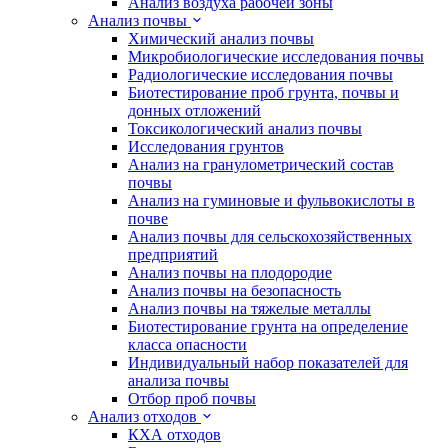
Анализ воздуха рабочей зоны
Анализ почвы
Химический анализ почвы
Микробиологические исследования почвы
Радиологические исследования почвы
Биотестирование проб грунта, почвы и
донных отложений
Токсикологический анализ почвы
Исследования грунтов
Анализ на гранулометрический состав
почвы
Анализ на гуминовые и фульвокислоты в
почве
Анализ почвы для сельскохозяйственных
предприятий
Анализ почвы на плодородие
Анализ почвы на безопасность
Анализ почвы на тяжелые металлы
Биотестирование грунта на определение
класса опасности
Индивидуальный набор показателей для
анализа почвы
Отбор проб почвы
Анализ отходов
КХА отходов