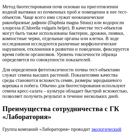
Метод биотестирования почв основан на приготовлении
водной вытяжки из почвенных проб и помещении в нее тест-
объектов. Чаще всего ими служат неокеанические
ракообразные дафнии (Daphnia magna Straus) или водоросли
хлорелла (Chlorella vulgaris beijer). В качестве тест-объектов
могут быть также использованы бактерии, дрожжи, пиявки,
компостные черви, отдельные органы или клетки. В ходе
исследования исследуются различные морфологические
нарушения, отклонения в развитии и поведении, фиксируется
время гибели организмов. Уровень токсичности образца
определяется по совокупности показателей.
Для определения фитотоксичности почвы тест-объектами
служат семена высших растений. Показателями качества
среды становится всхожесть семян, размеры зародышевого
корешка и побега. Обычно для биотестирования используют
семена кресс-салата – культура обладает быстрой всхожестью,
позволяет получить результат в течение нескольких дней.
Преимущества сотрудничества с ГК
«Лаборатория»
Группа компаний «Лаборатория» проводит
экологический