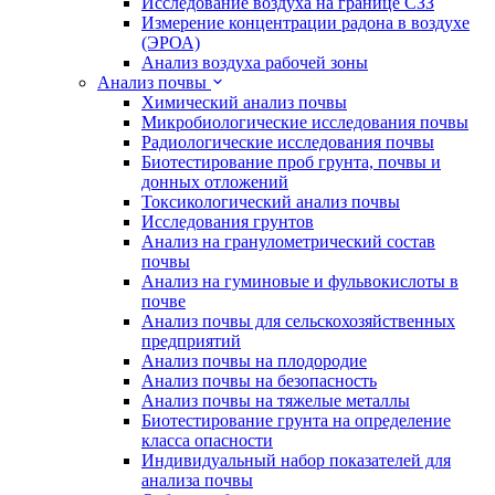
Исследование воздуха на границе СЗЗ
Измерение концентрации радона в воздухе
(ЭРОА)
Анализ воздуха рабочей зоны
Анализ почвы
Химический анализ почвы
Микробиологические исследования почвы
Радиологические исследования почвы
Биотестирование проб грунта, почвы и
донных отложений
Токсикологический анализ почвы
Исследования грунтов
Анализ на гранулометрический состав
почвы
Анализ на гуминовые и фульвокислоты в
почве
Анализ почвы для сельскохозяйственных
предприятий
Анализ почвы на плодородие
Анализ почвы на безопасность
Анализ почвы на тяжелые металлы
Биотестирование грунта на определение
класса опасности
Индивидуальный набор показателей для
анализа почвы