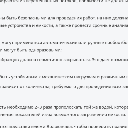
бираются из перемешанных потоков, поблизости не должны
ны быть безопасными для проведения работ, на них должн
ые устройства и емкости, а также провести срочные анализы
в могут применяться автоматические или ручные пробоотб
ти могут быть одноразовыми;
образцов должна герметично закрываться. Это дает возмо
быть устойчивым к механическим нагрузкам и различным 
зависит от количества, требуемого для проведения всех 
ть необходимо 2–3 раза прополоскать той же водой, которая
нения показателей из-за возможного загрязнения емкости.
ится представителями Водоканала, чтобы проверить прави