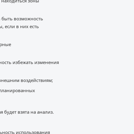
 находиться зоны
а быть возможность
, если в них есть
орные
жность избежать изменения
внешним воздействиям;
запланированных
 будет взята на анализ.
льность использования