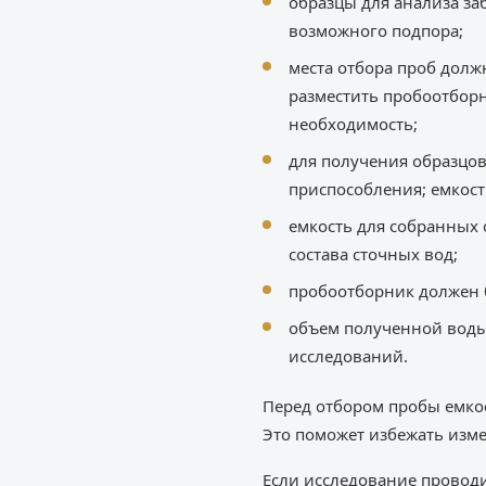
образцы для анализа за
возможного подпора;
места отбора проб долж
разместить пробоотборн
необходимость;
для получения образцо
приспособления; емкос
емкость для собранных 
состава сточных вод;
пробоотборник должен 
объем полученной воды 
исследований.
Перед отбором пробы емкос
Это поможет избежать изме
Если исследование провод