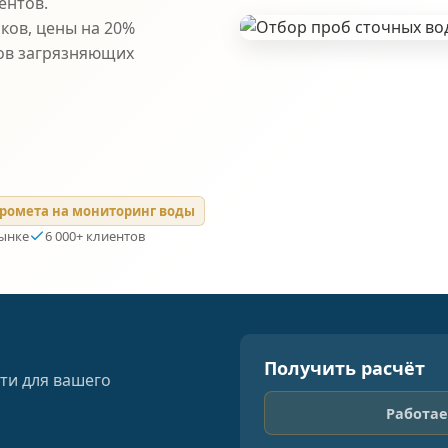
ентов.
ков, цены на 20%
ов загрязняющих
ромета на мониторинг воды
рынке
6 000+ клиентов
Получить расчёт
ти для вашего
Работае