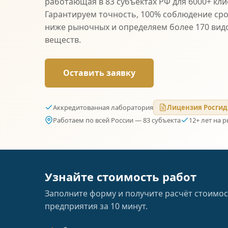
работающая в 83 субъектах РФ для 6000+ кли
Гарантируем точность, 100% соблюдение сро
ниже рыночных и определяем более 170 вид
веществ.
Оставить заявку
Аккредитованная лаборатория
Лицензия Росгид
Работаем по всей России — 83 субъекта
12+ лет на 
Узнайте стоимость работ
Заполните форму и получите расчёт стоимос
предприятия за 10 минут.