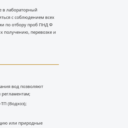
ие в лабораторный
иться с соблюдением всех
ми по отбору проб ПНД Ф
их получению, перевозке и
вания вод позволяют
 регламентам;
ТП (Водхоз);
ацию или природные