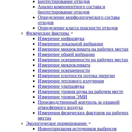
Биотестирование отходов
Анализ компонентного состава и
биотестирование отходов
Определение морфологического состава
отходов
Определение класса опасности отходов
Физические факторы
Измерение инфразвука
Измерение локальной вибрации
Измерение микроклимата на рабочих местах
Измерение общей вибрации
Измерение освещенности на рабочих местах
Измерение микроклимата
Измерение освещенности
Измерение плотности потока энергии
Измерение теплового излучения
Измерение ультразвука
Измерение уровня шума на рабочем месте
Измерение уровня ЭМИ
Производственный контроль за охраной
атмосферного воздуха
Измерения физических факторов на рабочих
местах
Экологическое нормирование
Инвентаризация источников выбросов