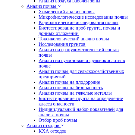
Анализ воздуха рабочей зоны
Анализ почвы
Химический анализ почвы
Микробиологические исследования почвы
Радиологические исследования почвы
Биотестирование проб грунта, почвы и
донных отложений
Токсикологический анализ почвы
Исследования грунтов
Анализ на гранулометрический состав
почвы
Анализ на гуминовые и фульвокислоты в
почве
Анализ почвы для сельскохозяйственных
предприятий
Анализ почвы на плодородие
Анализ почвы на безопасность
Анализ почвы на тяжелые металлы
Биотестирование грунта на определение
класса опасности
Индивидуальный набор показателей для
анализа почвы
Отбор проб почвы
Анализ отходов
КХА отходов