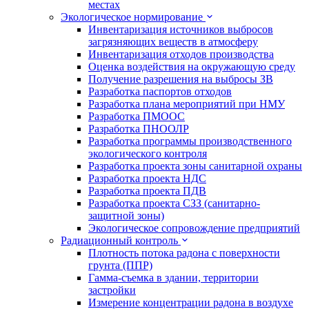
местах
Экологическое нормирование
Инвентаризация источников выбросов
загрязняющих веществ в атмосферу
Инвентаризация отходов производства
Оценка воздействия на окружающую среду
Получение разрешения на выбросы ЗВ
Разработка паспортов отходов
Разработка плана мероприятий при НМУ
Разработка ПМООС
Разработка ПНООЛР
Разработка программы производственного
экологического контроля
Разработка проекта зоны санитарной охраны
Разработка проекта НДС
Разработка проекта ПДВ
Разработка проекта СЗЗ (санитарно-
защитной зоны)
Экологическое сопровождение предприятий
Радиационный контроль
Плотность потока радона с поверхности
грунта (ППР)
Гамма-съемка в здании, территории
застройки
Измерение концентрации радона в воздухе