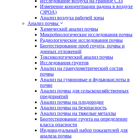
Исследование воздуха на границе СЗЗ
Измерение концентрации радона в воздухе
(ЭРОА)
Анализ воздуха рабочей зоны
Анализ почвы
Химический анализ почвы
Микробиологические исследования почвы
Радиологические исследования почвы
Биотестирование проб грунта, почвы и
донных отложений
Токсикологический анализ почвы
Исследования грунтов
Анализ на гранулометрический состав
почвы
Анализ на гуминовые и фульвокислоты в
почве
Анализ почвы для сельскохозяйственных
предприятий
Анализ почвы на плодородие
Анализ почвы на безопасность
Анализ почвы на тяжелые металлы
Биотестирование грунта на определение
класса опасности
Индивидуальный набор показателей для
анализа почвы