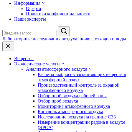
Информация
Оферта
Политика конфиденциальности
Наши эксперты
Лабораторные исследования воздуха, почвы, отходов и воды
Вещества
Экологические услуги
Анализ атмосферного воздуха
Расчеты выбросов загрязняющих веществ в
атмосферный воздух
Производственный контроль за охраной
атмосферного воздуха
Отбор проб воздуха рабочей зоны
Отбор проб воздуха
Мониторинг атмосферного воздуха
Контроль атмосферного воздуха
Исследование воздуха на границе СЗЗ
Измерение концентрации радона в воздухе
(ЭРОА)