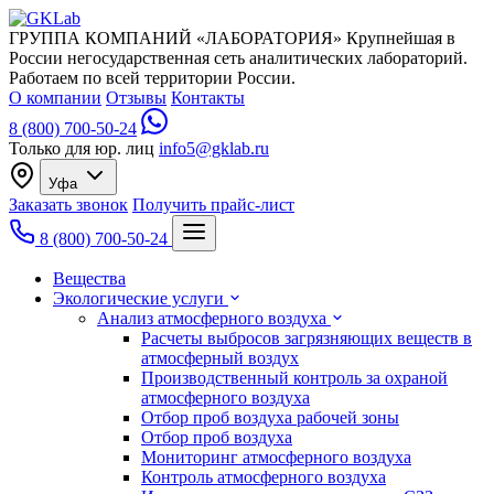
ГРУППА КОМПАНИЙ «ЛАБОРАТОРИЯ»
Крупнейшая в
России негосударственная сеть аналитических лабораторий.
Работаем по всей территории России.
О компании
Отзывы
Контакты
8 (800) 700-50-24
Только для юр. лиц
info5@gklab.ru
Уфа
Заказать звонок
Получить прайс-лист
8 (800) 700-50-24
Вещества
Экологические услуги
Анализ атмосферного воздуха
Расчеты выбросов загрязняющих веществ в
атмосферный воздух
Производственный контроль за охраной
атмосферного воздуха
Отбор проб воздуха рабочей зоны
Отбор проб воздуха
Мониторинг атмосферного воздуха
Контроль атмосферного воздуха