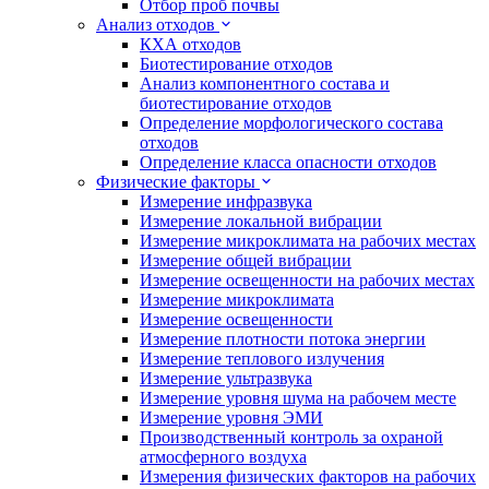
Отбор проб почвы
Анализ отходов
КХА отходов
Биотестирование отходов
Анализ компонентного состава и
биотестирование отходов
Определение морфологического состава
отходов
Определение класса опасности отходов
Физические факторы
Измерение инфразвука
Измерение локальной вибрации
Измерение микроклимата на рабочих местах
Измерение общей вибрации
Измерение освещенности на рабочих местах
Измерение микроклимата
Измерение освещенности
Измерение плотности потока энергии
Измерение теплового излучения
Измерение ультразвука
Измерение уровня шума на рабочем месте
Измерение уровня ЭМИ
Производственный контроль за охраной
атмосферного воздуха
Измерения физических факторов на рабочих