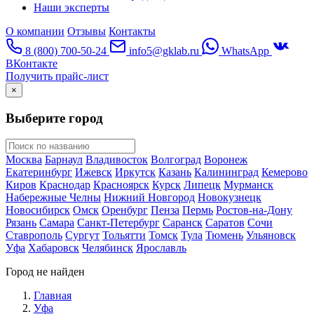
Наши эксперты
О компании
Отзывы
Контакты
8 (800) 700-50-24
info5@gklab.ru
WhatsApp
ВКонтакте
Получить прайс-лист
×
Выберите город
Москва
Барнаул
Владивосток
Волгоград
Воронеж
Екатеринбург
Ижевск
Иркутск
Казань
Калининград
Кемерово
Киров
Краснодар
Красноярск
Курск
Липецк
Мурманск
Набережные Челны
Нижний Новгород
Новокузнецк
Новосибирск
Омск
Оренбург
Пенза
Пермь
Ростов-на-Дону
Рязань
Самара
Санкт-Петербург
Саранск
Саратов
Сочи
Ставрополь
Сургут
Тольятти
Томск
Тула
Тюмень
Ульяновск
Уфа
Хабаровск
Челябинск
Ярославль
Город не найден
Главная
Уфа