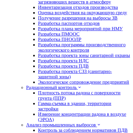
загрязняющих веществ в атмосферу
Инвентаризация отходов производства
Оценка воздействия на окружающую среду
Получение разрешения на выбросы ЗВ
Разработка паспортов отходов
Разработка плана мероприятий при НМУ
Разработка ПМООС
Разработка ПНООЛР
Разработка программы производственного
экологического контроля
Разработка проекта зоны санитарной охраны
Разработка проекта НДС
Разработка проекта ПДВ
Разработка проекта СЗЗ (санитарно-
защитной зоны)
Экологическое сопровождение предприятий
Радиационный контроль
Плотность потока радона с поверхности
грунта (ППР)
Гамма-съемка в здании, территории
застройки
Измерение концентрации радона в воздухе
(ЭРОА)
Анализ промышленных выбросов
Контроль за соблюдением нормативов ПДВ