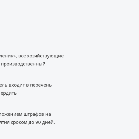
ления», все хозяйствующие
ь производственный
ель входит в перечень
вердить
наложением штрафов на
ятия сроком до 90 дней.