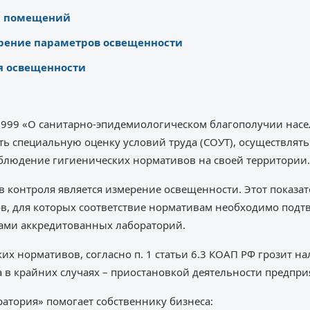
и помещений
рение параметров освещенности
я освещенности
.1999 «О санитарно-эпидемиологическом благополучии насе
ть специальную оценку условий труда (СОУТ), осуществлят
облюдение гигиенических нормативов на своей территории.
 контроля является измерение освещенности. Этот показат
в, для которых соответствие нормативам необходимо подт
ами аккредитованных лабораторий.
х нормативов, согласно п. 1 статьи 6.3 КОАП РФ грозит 
а в крайних случаях – приостановкой деятельности предпри
ратория» помогает собственнику бизнеса: