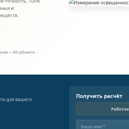
ем точность, 100%
чных и
веществ.
ссии — 83 субъекта
Получить расчёт
ти для вашего
Работае