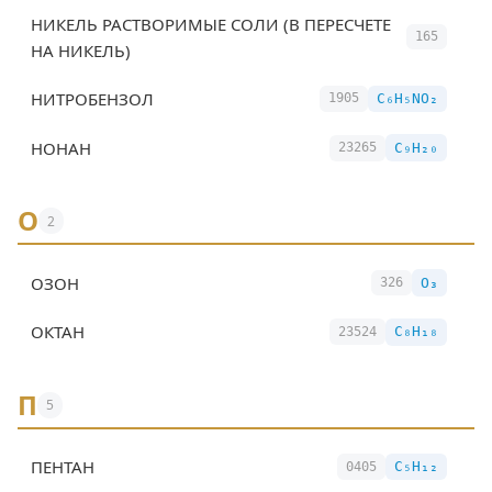
НИКЕЛЬ РАСТВОРИМЫЕ СОЛИ (В ПЕРЕСЧЕТЕ
165
НА НИКЕЛЬ)
НИТРОБЕНЗОЛ
C₆H₅NO₂
1905
НОНАН
C₉H₂₀
23265
О
2
ОЗОН
O₃
326
ОКТАН
C₈H₁₈
23524
П
5
ПЕНТАН
C₅H₁₂
0405