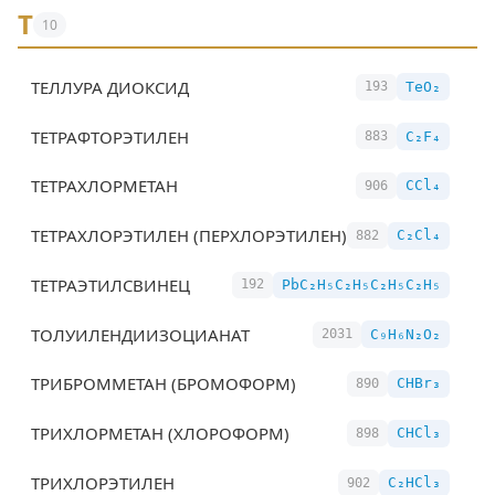
Т
10
ТЕЛЛУРА ДИОКСИД
TeO₂
193
ТЕТРАФТОРЭТИЛЕН
C₂F₄
883
ТЕТРАХЛОРМЕТАН
CCl₄
906
ТЕТРАХЛОРЭТИЛЕН (ПЕРХЛОРЭТИЛЕН)
C₂Cl₄
882
ТЕТРАЭТИЛСВИНЕЦ
PbC₂H₅C₂H₅C₂H₅C₂H₅
192
ТОЛУИЛЕНДИИЗОЦИАНАТ
C₉H₆N₂O₂
2031
ТРИБРОММЕТАН (БРОМОФОРМ)
CHBr₃
890
ТРИХЛОРМЕТАН (ХЛОРОФОРМ)
CHCl₃
898
ТРИХЛОРЭТИЛЕН
C₂HCl₃
902