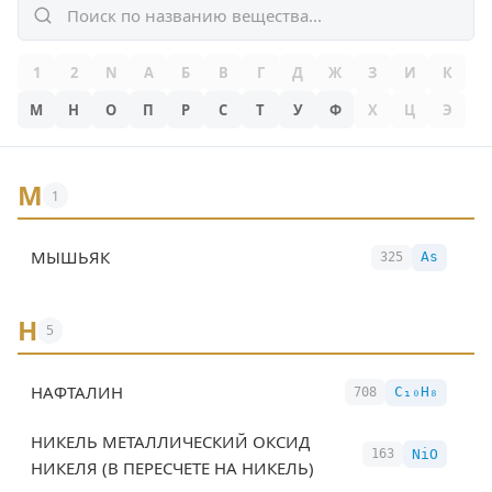
1
2
N
А
Б
В
Г
Д
Ж
З
И
К
М
Н
О
П
Р
С
Т
У
Ф
Х
Ц
Э
М
1
МЫШЬЯК
As
325
Н
5
НАФТАЛИН
C₁₀H₈
708
НИКЕЛЬ МЕТАЛЛИЧЕСКИЙ ОКСИД
NiO
163
НИКЕЛЯ (В ПЕРЕСЧЕТЕ НА НИКЕЛЬ)