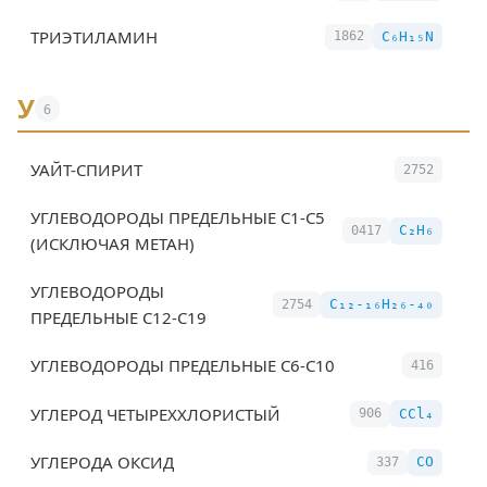
ТРИЭТИЛАМИН
C₆H₁₅N
1862
У
6
УАЙТ-СПИРИТ
2752
УГЛЕВОДОРОДЫ ПРЕДЕЛЬНЫЕ С1-С5
C₂H₆
0417
(ИСКЛЮЧАЯ МЕТАН)
УГЛЕВОДОРОДЫ
C₁₂-₁₆H₂₆-₄₀
2754
ПРЕДЕЛЬНЫЕ С12-С19
УГЛЕВОДОРОДЫ ПРЕДЕЛЬНЫЕ С6-С10
416
УГЛЕРОД ЧЕТЫРЕХХЛОРИСТЫЙ
CCl₄
906
УГЛЕРОДА ОКСИД
CO
337