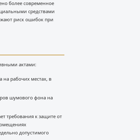
лено более современное
ециальными средствами
жают риск ошибок при
ивными актами:
 на рабочих местах, в
еров шумового фона на
ет требования к защите от
помещениях
редельно допустимого