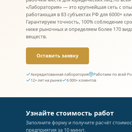
«Лаборатория» — это крупнейшая сеть с опыт
работающая в 83 субъектах РФ для 6000+ кли
Гарантируем точность, 100% соблюдение сро
ниже рыночных и определяем более 170 вид
веществ.
Оставить заявку
Аккредитованная лаборатория
Работаем по всей Ро
12+ лет на рынке
6 000+ клиентов
Узнайте стоимость работ
Заполните форму и получите расчёт стоимос
предприятия за 10 минут.