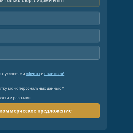
м только с юр. лицами и ИП
н с условиями
оферты
и
политикой
отку моих персональных данных *
вости и рассылки