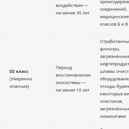
хромсодерж
воздействия —
соединений,
не менее 30 лет
медицинские
классов Б и В
Отработанны
фильтры,
загрязнённы
нефтепродук
Период
III класс
шламы очист
восстановления
(Умеренно
оборудовани
экосистемы —
опасные)
отходы бурен
не менее 10 лет
некоторые в
пластиков,
загрязнённы
химикатами