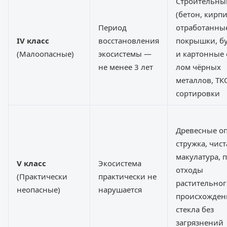
Строительны
(бетон, кирпи
Период
отработанны
IV класс
восстановления
покрышки, б
(Малоопасные)
экосистемы —
и картонные 
не менее 3 лет
лом чёрных
металлов, ТК
сортировки
Древесные о
стружка, чист
макулатура,
V класс
Экосистема
отходы
(Практически
практически не
растительног
неопасные)
нарушается
происхожден
стекла без
загрязнений