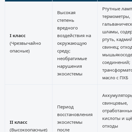
Ртутные лам
Высокая
термометры,
степень
гальваничес
вредного
шламы, соде
I класс
воздействия на
ртуть, кадмий
(Чрезвычайно
окружающую
свинец; отхо
опасные)
среду;
мышьякосод
необратимые
соединений;
нарушения
трансформат
экосистемы
масло с ПХБ
Аккумулятор
свинцовые,
Период
отработанные
восстановления
кислоты и щё
II класс
экосистемы
отходы
(Высокоопасные)
после