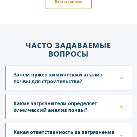
Все отзывы
ЧАСТО ЗАДАВАЕМЫЕ
ВОПРОСЫ
Зачем нужен химический анализ
почвы для строительства?
Он необходим на всех этапах: от выбора участка
до ввода объекта в эксплуатацию. Анализ
Какие загрязнители определяет
подтверждает пригодность земли для
химический анализ почвы?
строительства, является частью инженерно-
Анализ выявляет более 170 видов
экологических изысканий и помогает получить
загрязнителей. Основные группы включают
Какая ответственность за загрязнение
разрешения, обосновав проектную