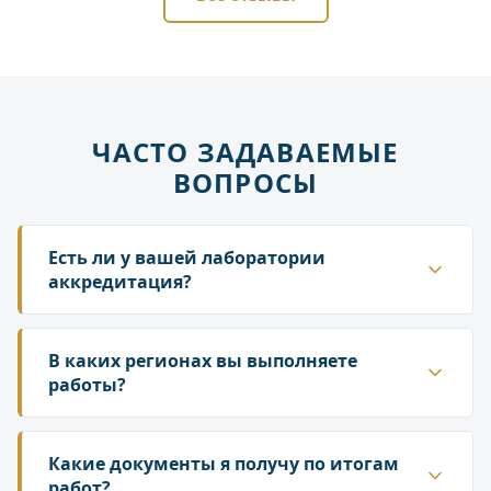
ЧАСТО ЗАДАВАЕМЫЕ
ВОПРОСЫ
Есть ли у вашей лаборатории
аккредитация?
Да. ГК «Лаборатория» аккредитована в
национальной системе Росаккредитации. Наши
В каких регионах вы выполняете
протоколы и заключения принимаются
работы?
надзорными органами — Роспотребнадзором,
Работаем по всей территории России. У нас
Росприроднадзором, государственной
собственная сеть лабораторий и партнёрских
Какие документы я получу по итогам
инспекцией труда.
подразделений, что позволяет организовать
работ?