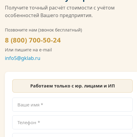
(Л039-00117-77/02547257) на деятельность в
Получите точный расчёт стоимости с учётом
области гидрометеорологии, включающую
особенностей Вашего предприятия.
мониторинг загрязнения атмосферного воздуха,
водных объектов и почв. Также имеется допуск
Позвоните нам (звонок бесплатный)
СРО на выполнение инженерно-экологических
8 (800) 700-50-24
изысканий. Со скан-копией лицензии
Или пишите на e-mail
Росгидромета можно ознакомиться на сайте.
info5@gklab.ru
Работаем только с юр. лицами и ИП