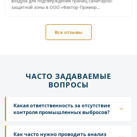
воздуха для подтверждения границ санитарно-
защитной зоны в ООО «Фактор-Примор...
Все отзывы
ЧАСТО ЗАДАВАЕМЫЕ
ВОПРОСЫ
Какая ответственность за отсутствие
контроля промышленных выбросов?
Отсутствие протоколов замеров является
нарушением и влечет за собой штрафы по ст. 8.1
Как часто нужно проводить анализ