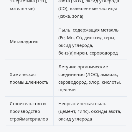
Энергетика (ТЭЦ,
азота (NOx), оксид углерода
котельные)
(CO), взвешенные частицы
(сажа, зола)
Пыль, содержащая металлы
(Fe, Mn, Cr), диоксид серы,
Металлургия
оксид углерода,
бенз(а)пирен, сероводород
Летучие органические
Химическая
соединения (ЛОС), аммиак,
промышленность
сероводород, хлор, кислоты,
щелочи
Строительство и
Неорганическая пыль
производство
(цемент, гипс), оксиды азота,
стройматериалов
оксид углерода