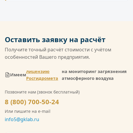
Анализ включает выезд инженера на объект,
является первичным документом, на основе
отбор проб из источников выбросов (труб,
которого разрабатываются нормативы и
вентсистем) с помощью специального
планируется контроль.
оборудования. Затем в лаборатории
определяется концентрация загрязняющих
Оставить заявку на расчёт
веществ (например, оксидов азота, диоксида
серы, пыли) и оформляется протокол.
Получите точный расчёт стоимости с учётом
особенностей Вашего предприятия.
лицензию
на мониторинг загрязнения
Имеем
Росгидромета
атмосферного воздуха
Позвоните нам (звонок бесплатный)
8 (800) 700-50-24
Или пишите на e-mail
info5@gklab.ru