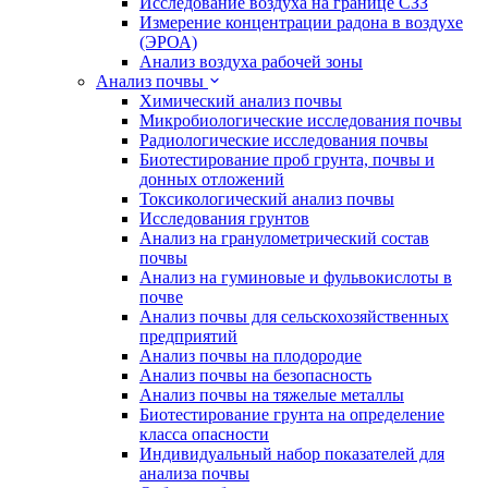
Исследование воздуха на границе СЗЗ
Измерение концентрации радона в воздухе
(ЭРОА)
Анализ воздуха рабочей зоны
Анализ почвы
Химический анализ почвы
Микробиологические исследования почвы
Радиологические исследования почвы
Биотестирование проб грунта, почвы и
донных отложений
Токсикологический анализ почвы
Исследования грунтов
Анализ на гранулометрический состав
почвы
Анализ на гуминовые и фульвокислоты в
почве
Анализ почвы для сельскохозяйственных
предприятий
Анализ почвы на плодородие
Анализ почвы на безопасность
Анализ почвы на тяжелые металлы
Биотестирование грунта на определение
класса опасности
Индивидуальный набор показателей для
анализа почвы