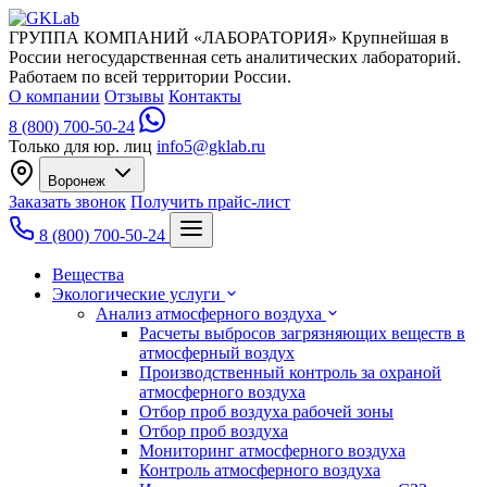
ГРУППА КОМПАНИЙ «ЛАБОРАТОРИЯ»
Крупнейшая в
России негосударственная сеть аналитических лабораторий.
Работаем по всей территории России.
О компании
Отзывы
Контакты
8 (800) 700-50-24
Только для юр. лиц
info5@gklab.ru
Воронеж
Заказать звонок
Получить прайс-лист
8 (800) 700-50-24
Вещества
Экологические услуги
Анализ атмосферного воздуха
Расчеты выбросов загрязняющих веществ в
атмосферный воздух
Производственный контроль за охраной
атмосферного воздуха
Отбор проб воздуха рабочей зоны
Отбор проб воздуха
Мониторинг атмосферного воздуха
Контроль атмосферного воздуха