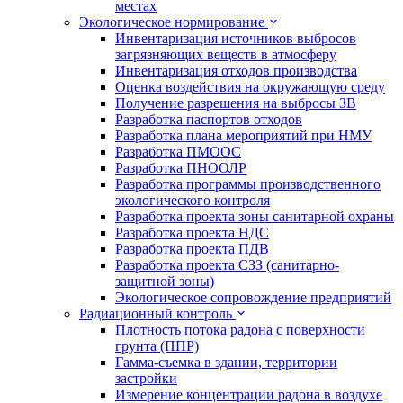
местах
Экологическое нормирование
Инвентаризация источников выбросов
загрязняющих веществ в атмосферу
Инвентаризация отходов производства
Оценка воздействия на окружающую среду
Получение разрешения на выбросы ЗВ
Разработка паспортов отходов
Разработка плана мероприятий при НМУ
Разработка ПМООС
Разработка ПНООЛР
Разработка программы производственного
экологического контроля
Разработка проекта зоны санитарной охраны
Разработка проекта НДС
Разработка проекта ПДВ
Разработка проекта СЗЗ (санитарно-
защитной зоны)
Экологическое сопровождение предприятий
Радиационный контроль
Плотность потока радона с поверхности
грунта (ППР)
Гамма-съемка в здании, территории
застройки
Измерение концентрации радона в воздухе