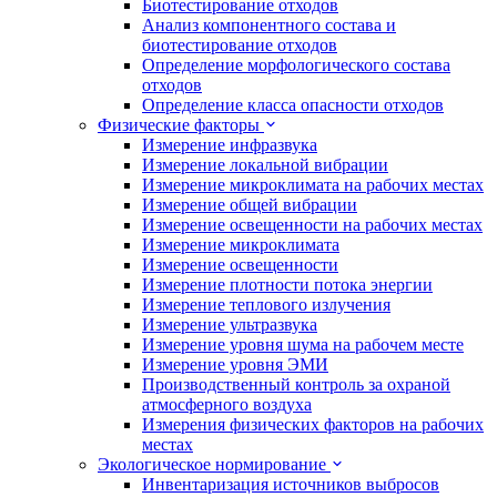
Биотестирование отходов
Анализ компонентного состава и
биотестирование отходов
Определение морфологического состава
отходов
Определение класса опасности отходов
Физические факторы
Измерение инфразвука
Измерение локальной вибрации
Измерение микроклимата на рабочих местах
Измерение общей вибрации
Измерение освещенности на рабочих местах
Измерение микроклимата
Измерение освещенности
Измерение плотности потока энергии
Измерение теплового излучения
Измерение ультразвука
Измерение уровня шума на рабочем месте
Измерение уровня ЭМИ
Производственный контроль за охраной
атмосферного воздуха
Измерения физических факторов на рабочих
местах
Экологическое нормирование
Инвентаризация источников выбросов