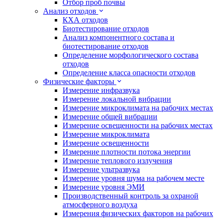
Отбор проб почвы
Анализ отходов
КХА отходов
Биотестирование отходов
Анализ компонентного состава и
биотестирование отходов
Определение морфологического состава
отходов
Определение класса опасности отходов
Физические факторы
Измерение инфразвука
Измерение локальной вибрации
Измерение микроклимата на рабочих местах
Измерение общей вибрации
Измерение освещенности на рабочих местах
Измерение микроклимата
Измерение освещенности
Измерение плотности потока энергии
Измерение теплового излучения
Измерение ультразвука
Измерение уровня шума на рабочем месте
Измерение уровня ЭМИ
Производственный контроль за охраной
атмосферного воздуха
Измерения физических факторов на рабочих