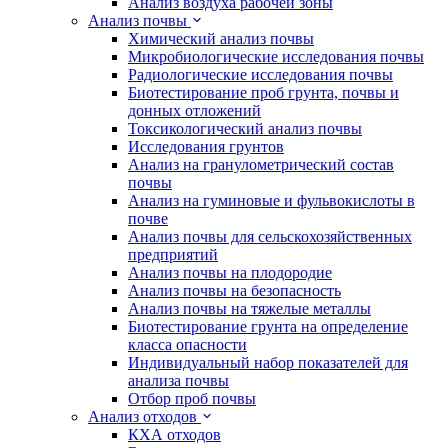
Анализ воздуха рабочей зоны
Анализ почвы
Химический анализ почвы
Микробиологические исследования почвы
Радиологические исследования почвы
Биотестирование проб грунта, почвы и
донных отложений
Токсикологический анализ почвы
Исследования грунтов
Анализ на гранулометрический состав
почвы
Анализ на гуминовые и фульвокислоты в
почве
Анализ почвы для сельскохозяйственных
предприятий
Анализ почвы на плодородие
Анализ почвы на безопасность
Анализ почвы на тяжелые металлы
Биотестирование грунта на определение
класса опасности
Индивидуальный набор показателей для
анализа почвы
Отбор проб почвы
Анализ отходов
КХА отходов