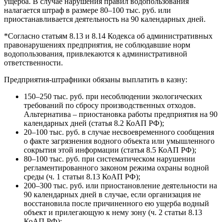
ущерба. В случае нарушения правил водопользования
налагается штраф в размере 80–100 тыс. руб. или
приостанавливается деятельность на 90 календарных дней.
*Согласно статьям 8.13 и 8.14 Кодекса об административных
правонарушениях предприятия, не соблюдавшие норм
водопользования, привлекаются к административной
ответственности.
Предприятия-штрафники обязаны выплатить в казну:
150–250 тыс. руб. при несоблюдении экологических
требований по сбросу производственных отходов.
Альтернатива – приостановка работы предприятия на 90
календарных дней (статья 8.2 КоАП РФ);
20–100 тыс. руб. в случае несвоевременного сообщения
о факте загрязнения водного объекта или умышленного
сокрытия этой информации (статья 8.5 КоАП РФ);
80–100 тыс. руб. при систематическом нарушении
регламентированного законом режима охраны водной
среды (ч. 1 статьи 8.13 КоАП РФ);
200–300 тыс. руб. или приостановление деятельности на
90 календарных дней в случае, если организация не
восстановила после причиненного ею ущерба водный
объект и прилегающую к нему зону (ч. 2 статьи 8.13
КоАП РФ);