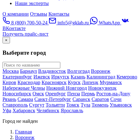
Наши эксперты
О компании
Отзывы
Контакты
8 (800) 700-50-24
info5@gklab.ru
WhatsApp
ВКонтакте
Получить прайс-лист
×
Выберите город
Москва
Барнаул
Владивосток
Волгоград
Воронеж
Екатеринбург
Ижевск
Иркутск
Казань
Калининград
Кемерово
Киров
Краснодар
Красноярск
Курск
Липецк
Мурманск
Набережные Челны
Нижний Новгород
Новокузнецк
Новосибирск
Омск
Оренбург
Пенза
Пермь
Ростов-на-Дону
Рязань
Самара
Санкт-Петербург
Саранск
Саратов
Сочи
Ставрополь
Сургут
Тольятти
Томск
Тула
Тюмень
Ульяновск
Уфа
Хабаровск
Челябинск
Ярославль
Город не найден
Главная
Воронеж