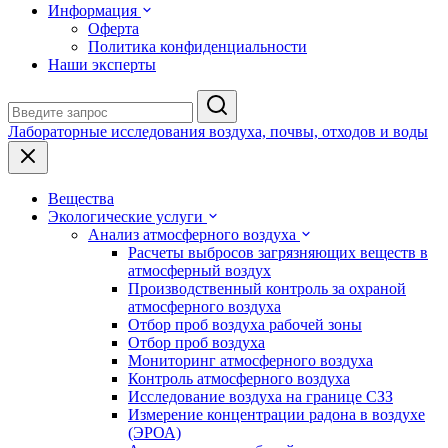
Информация
Оферта
Политика конфиденциальности
Наши эксперты
Лабораторные исследования воздуха, почвы, отходов и воды
Вещества
Экологические услуги
Анализ атмосферного воздуха
Расчеты выбросов загрязняющих веществ в
атмосферный воздух
Производственный контроль за охраной
атмосферного воздуха
Отбор проб воздуха рабочей зоны
Отбор проб воздуха
Мониторинг атмосферного воздуха
Контроль атмосферного воздуха
Исследование воздуха на границе СЗЗ
Измерение концентрации радона в воздухе
(ЭРОА)