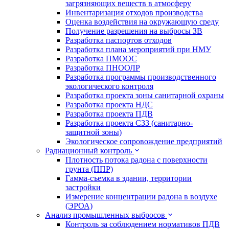
загрязняющих веществ в атмосферу
Инвентаризация отходов производства
Оценка воздействия на окружающую среду
Получение разрешения на выбросы ЗВ
Разработка паспортов отходов
Разработка плана мероприятий при НМУ
Разработка ПМООС
Разработка ПНООЛР
Разработка программы производственного
экологического контроля
Разработка проекта зоны санитарной охраны
Разработка проекта НДС
Разработка проекта ПДВ
Разработка проекта СЗЗ (санитарно-
защитной зоны)
Экологическое сопровождение предприятий
Радиационный контроль
Плотность потока радона с поверхности
грунта (ППР)
Гамма-съемка в здании, территории
застройки
Измерение концентрации радона в воздухе
(ЭРОА)
Анализ промышленных выбросов
Контроль за соблюдением нормативов ПДВ