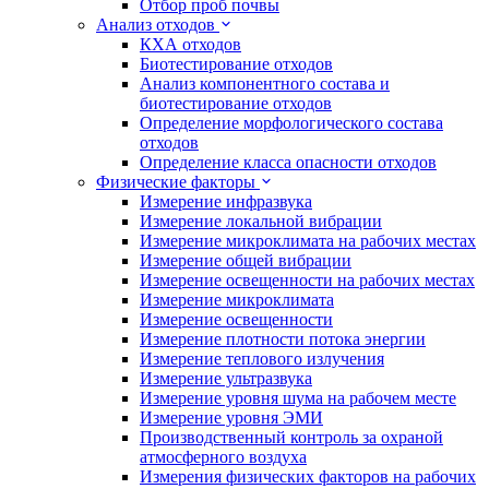
Отбор проб почвы
Анализ отходов
КХА отходов
Биотестирование отходов
Анализ компонентного состава и
биотестирование отходов
Определение морфологического состава
отходов
Определение класса опасности отходов
Физические факторы
Измерение инфразвука
Измерение локальной вибрации
Измерение микроклимата на рабочих местах
Измерение общей вибрации
Измерение освещенности на рабочих местах
Измерение микроклимата
Измерение освещенности
Измерение плотности потока энергии
Измерение теплового излучения
Измерение ультразвука
Измерение уровня шума на рабочем месте
Измерение уровня ЭМИ
Производственный контроль за охраной
атмосферного воздуха
Измерения физических факторов на рабочих