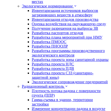
местах
Экологическое нормирование
Инвентаризация источников выбросов
загрязняющих веществ в атмосферу
Инвентаризация отходов производства
Оценка воздействия на окружающую среду
Получение разрешения на выбросы ЗВ
Разработка паспортов отходов
Разработка плана мероприятий при НМУ
Разработка ПМООС
Разработка ПНООЛР
Разработка программы производственного
экологического контроля
Разработка проекта зоны санитарной охраны
Разработка проекта НДС
Разработка проекта ПДВ
Разработка проекта СЗЗ (санитарно-
защитной зоны)
Экологическое сопровождение предприятий
Радиационный контроль
Плотность потока радона с поверхности
грунта (ППР)
Гамма-съемка в здании, территории
застройки
Измерение концентрации радона в воздухе