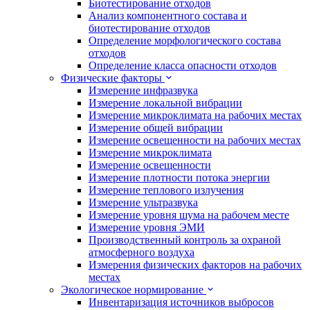
Биотестирование отходов
Анализ компонентного состава и
биотестирование отходов
Определение морфологического состава
отходов
Определение класса опасности отходов
Физические факторы
Измерение инфразвука
Измерение локальной вибрации
Измерение микроклимата на рабочих местах
Измерение общей вибрации
Измерение освещенности на рабочих местах
Измерение микроклимата
Измерение освещенности
Измерение плотности потока энергии
Измерение теплового излучения
Измерение ультразвука
Измерение уровня шума на рабочем месте
Измерение уровня ЭМИ
Производственный контроль за охраной
атмосферного воздуха
Измерения физических факторов на рабочих
местах
Экологическое нормирование
Инвентаризация источников выбросов