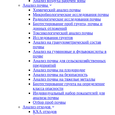
Анализ воздуха рабочей зоны
Анализ почвы
Химический анализ почвы
Микробиологические исследования почвы
Радиологические исследования почвы
Биотестирование проб грунта, почвы и
донных отложений
Токсикологический анализ почвы
Исследования грунтов
Анализ на гранулометрический состав
почвы
Анализ на гуминовые и фульвокислоты в
почве
Анализ почвы для сельскохозяйственных
предприятий
Анализ почвы на плодородие
Анализ почвы на безопасность
Анализ почвы на тяжелые металлы
Биотестирование грунта на определение
класса опасности
Индивидуальный набор показателей для
анализа почвы
Отбор проб почвы
Анализ отходов
КХА отходов