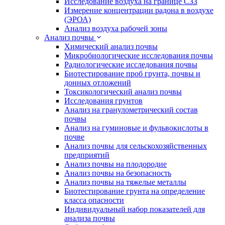
Исследование воздуха на границе СЗЗ
Измерение концентрации радона в воздухе
(ЭРОА)
Анализ воздуха рабочей зоны
Анализ почвы
Химический анализ почвы
Микробиологические исследования почвы
Радиологические исследования почвы
Биотестирование проб грунта, почвы и
донных отложений
Токсикологический анализ почвы
Исследования грунтов
Анализ на гранулометрический состав
почвы
Анализ на гуминовые и фульвокислоты в
почве
Анализ почвы для сельскохозяйственных
предприятий
Анализ почвы на плодородие
Анализ почвы на безопасность
Анализ почвы на тяжелые металлы
Биотестирование грунта на определение
класса опасности
Индивидуальный набор показателей для
анализа почвы