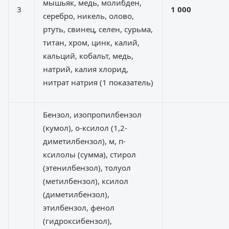
мышьяк, медь, молибден,
3
1 000
серебро, никель, олово,
ртуть, свинец, селен, сурьма,
титан, хром, цинк, калий,
кальций, кобальт, медь,
натрий, калия хлорид,
нитрат натрия (1 показатель)
Бензол, изопропилбензол
(кумол), о-ксилол (1,2-
диметилбензол), м, п-
ксилолы (сумма), стирол
(этенилбензол), толуол
(метилбензол), ксилол
(диметилбензол),
этилбензол, фенол
(гидроксибензол),