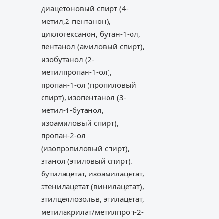
диацетоновый спирт (4-
метил,2-пентанон),
циклогексанон, бутан-1-ол,
пентанол (амиловый спирт),
изобутанол (2-
метилпропан-1-ол),
пропан-1-ол (пропиловый
спирт), изопентанол (3-
метил-1-бутанол,
изоамиловый спирт),
пропан-2-ол
(изопропиловый спирт),
этанол (этиловый спирт),
бутилацетат, изоамилацетат,
этенилацетат (винилацетат),
этилцеллозольв, этилацетат,
метилакрилат/метилпроп-2-