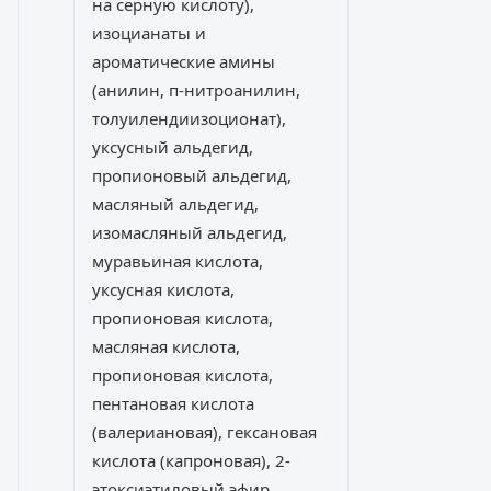
на серную кислоту),
изоцианаты и
ароматические амины
(анилин, п-нитроанилин,
толуилендиизоционат),
уксусный альдегид,
пропионовый альдегид,
масляный альдегид,
изомасляный альдегид,
муравьиная кислота,
уксусная кислота,
пропионовая кислота,
масляная кислота,
пропионовая кислота,
пентановая кислота
(валериановая), гексановая
кислота (капроновая), 2-
этоксиэтиловый эфир