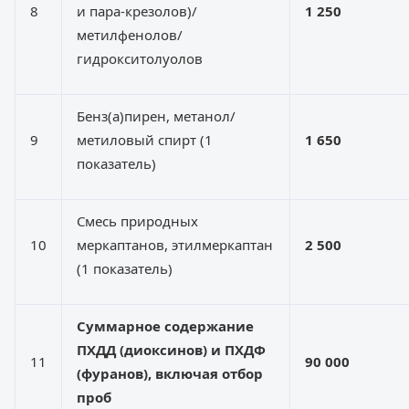
8
и пара-крезолов)/
1 250
метилфенолов/
гидрокситолуолов
Бенз(а)пирен, метанол/
9
метиловый спирт (1
1 650
показатель)
Смесь природных
10
меркаптанов, этилмеркаптан
2 500
(1 показатель)
Суммарное содержание
ПХДД (
диоксинов
) и ПХДФ
11
90 0
00
(фуранов), включая отбор
проб