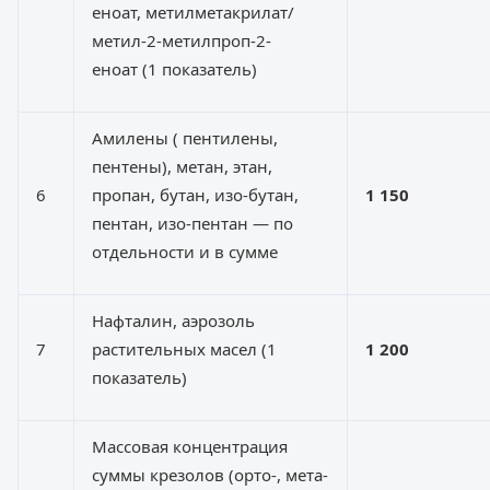
еноат, метилметакрилат/
метил-2-метилпроп-2-
еноат (1 показатель)
Амилены ( пентилены,
пентены), метан, этан,
6
пропан, бутан, изо-бутан,
1 15
0
пентан, изо-пентан — по
отдельности и в сумме
Нафталин, аэрозоль
7
растительных масел (1
1 200
показатель)
Массовая концентрация
суммы крезолов (орто-, мета-