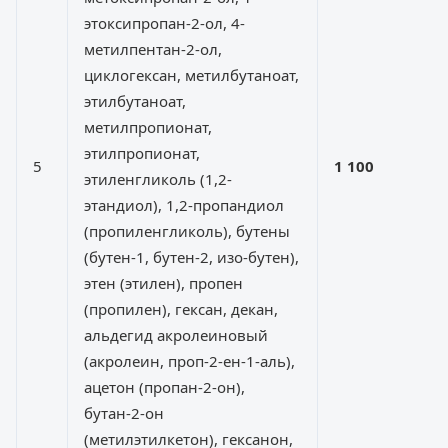
этоксипропан-2-ол, 4-
метилпентан-2-ол,
циклогексан, метилбутаноат,
этилбутаноат,
метилпропионат,
этилпропионат,
5
1 100
этиленгликоль (1,2-
этандиол), 1,2-пропандиол
(пропиленгликоль), бутены
(бутен-1, бутен-2, изо-бутен),
этен (этилен), пропен
(пропилен), гексан, декан,
альдегид акролеиновый
(акролеин, проп-2-ен-1-аль),
ацетон (пропан-2-он),
бутан-2-он
(метилэтилкетон), гексанон,