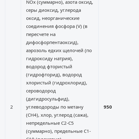
NOx (суммарно), азота оксид,
серы диоксид, углерода
оксид, неорганические
соединения фосфора (V) (в
пересчете на
дифосфорпентаоксид),
аэрозоль едких щелочей (по
гидроксиду натрия),
водород фтористый
(гидрофторид), водород
хлористый (гидрохлорид),
сероводород
(дигидросульфид),
2
углеводороды по метану
950
(CH4), хлор, углерод (сажа),
непредельные С2-С5
(суммарно), предельные С1-