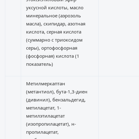
уксусной кислоты, масло
минеральное (аэрозоль
масла), скипидар, азотная
кислота, серная кислота
(суммарно с триоксидом
серы), ортофосфорная
(фосфорная) кислота (1
показатель)
Метилмеркаптан
(метантиол), бута-1,3-диен
(дивинил), бензальдегид,
метилацетат, 1-
метилэтилацетат
(изопропилацетат), н-
пропилацетат,