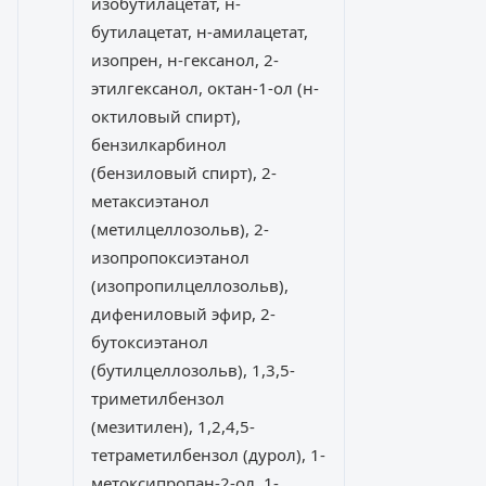
изобутилацетат, н-
бутилацетат, н-амилацетат,
изопрен, н-гексанол, 2-
этилгексанол, октан-1-ол (н-
октиловый спирт),
бензилкарбинол
(бензиловый спирт), 2-
метаксиэтанол
(метилцеллозольв), 2-
изопропоксиэтанол
(изопропилцеллозольв),
дифениловый эфир, 2-
бутоксиэтанол
(бутилцеллозольв), 1,3,5-
триметилбензол
(мезитилен), 1,2,4,5-
тетраметилбензол (дурол), 1-
метоксипропан-2-ол, 1-