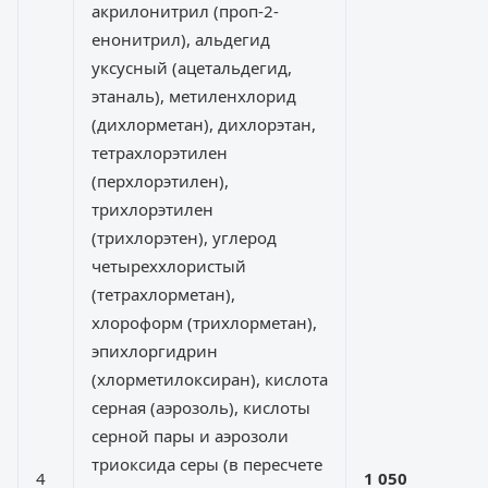
акрилонитрил (проп-2-
енонитрил), альдегид
уксусный (ацетальдегид,
этаналь), метиленхлорид
(дихлорметан), дихлорэтан,
тетрахлорэтилен
(перхлорэтилен),
трихлорэтилен
(трихлорэтен), углерод
четыреххлористый
(тетрахлорметан),
хлороформ (трихлорметан),
эпихлоргидрин
(хлорметилоксиран), кислота
серная (аэрозоль), кислоты
серной пары и аэрозоли
триоксида серы (в пересчете
4
1 050