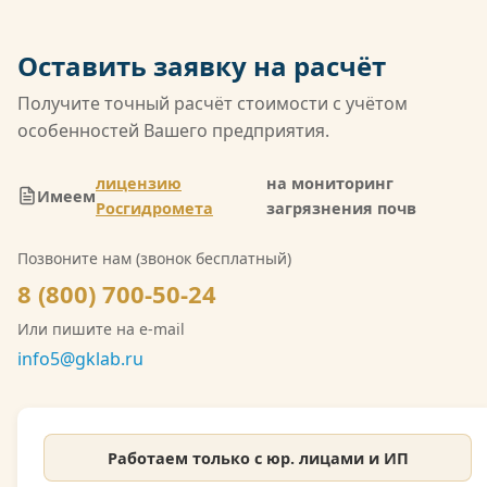
совокупной областью аккредитации среди
негосударственных лабораторий России. Кроме
Оставить заявку на расчёт
того, компания имеет лицензию Росгидромета
(Л039-00117-77/02547257) на деятельность в
Получите точный расчёт стоимости с учётом
области гидрометеорологии, включающую
особенностей Вашего предприятия.
мониторинг загрязнения атмосферного воздуха,
водных объектов и почв. Также имеется допуск
лицензию
на мониторинг
Имеем
СРО на выполнение инженерно-экологических
Росгидромета
загрязнения почв
изысканий. Со скан-копией лицензии
Позвоните нам (звонок бесплатный)
Росгидромета можно ознакомиться на сайте.
8 (800) 700-50-24
Или пишите на e-mail
info5@gklab.ru
Работаем только с юр. лицами и ИП