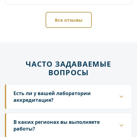
Все отзывы
ЧАСТО ЗАДАВАЕМЫЕ
ВОПРОСЫ
Есть ли у вашей лаборатории
аккредитация?
Да. ГК «Лаборатория» аккредитована в
национальной системе Росаккредитации. Наши
В каких регионах вы выполняете
протоколы и заключения принимаются
работы?
надзорными органами — Роспотребнадзором,