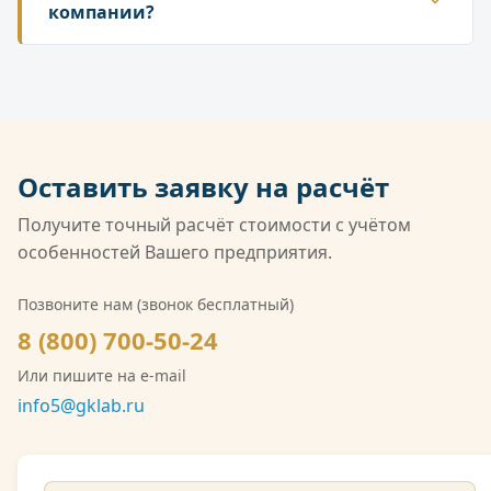
договору. Предоставляем полный пакет
компании?
количества измеряемых параметров. Срочное
закрывающих документов: договор, счёт, акт
выполнение возможно по договорённости.
ГК «Лаборатория» аккредитована в
выполненных работ, счёт-фактура. Возможна
национальной системе Росаккредитации по
оплата по безналичному расчёту, в том числе с
ГОСТ ISO/IEC 17025 и обладает широчайшей
НДС.
совокупной областью аккредитации среди
негосударственных лабораторий России. Кроме
Оставить заявку на расчёт
того, компания имеет лицензию Росгидромета
(Л039-00117-77/02547257) на деятельность в
Получите точный расчёт стоимости с учётом
области гидрометеорологии, включающую
особенностей Вашего предприятия.
мониторинг загрязнения атмосферного воздуха,
водных объектов и почв. Также имеется допуск
Позвоните нам (звонок бесплатный)
СРО на выполнение инженерно-экологических
8 (800) 700-50-24
изысканий. Со скан-копией лицензии
Или пишите на e-mail
Росгидромета можно ознакомиться на сайте.
info5@gklab.ru