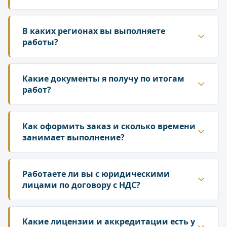
Да. ГК «Лаборатория» аккредитована в
национальной системе Росаккредитации. Наши
В каких регионах вы выполняете
протоколы и заключения принимаются
работы?
надзорными органами — Роспотребнадзором,
Работаем по всей территории России. У нас
Росприроднадзором, государственной
собственная сеть лабораторий и партнёрских
Какие документы я получу по итогам
инспекцией труда.
подразделений, что позволяет организовать
работ?
выезд специалиста и отбор проб в любом
По результатам исследований вы получаете
регионе. Сроки выезда зависят от удалённости
официальный протокол испытаний
Как оформить заказ и сколько времени
объекта — уточняйте у менеджера при
установленного образца и, при необходимости,
занимает выполнение?
оформлении заявки.
экспертное заключение. Документы
Оставьте заявку на сайте или позвоните по
оформляются на бланке аккредитованной
телефону 8 (800) 700-50-24. Менеджер уточнит
Работаете ли вы с юридическими
лаборатории, имеют юридическую силу и могут
объём работ, подготовит коммерческое
лицами по договору с НДС?
использоваться при проверках, для подачи в
предложение и договор. Стандартные сроки
государственные органы и при прохождении
Да, мы работаем с юридическими лицами и
выполнения — от 3 до 10 рабочих дней в
СОУТ.
индивидуальными предпринимателями по
Какие лицензии и аккредитации есть у
зависимости от вида исследования и