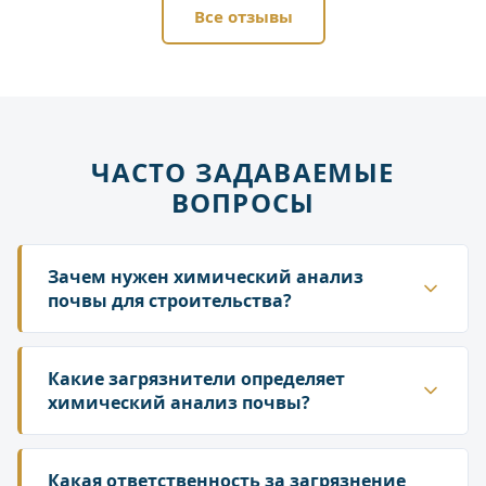
Все отзывы
ЧАСТО ЗАДАВАЕМЫЕ
ВОПРОСЫ
Зачем нужен химический анализ
почвы для строительства?
Он необходим на всех этапах: от выбора участка
до ввода объекта в эксплуатацию. Анализ
Какие загрязнители определяет
подтверждает пригодность земли для
химический анализ почвы?
строительства, является частью инженерно-
Анализ выявляет более 170 видов
экологических изысканий и помогает получить
загрязнителей. Основные группы включают
Какая ответственность за загрязнение
разрешения, обосновав проектную