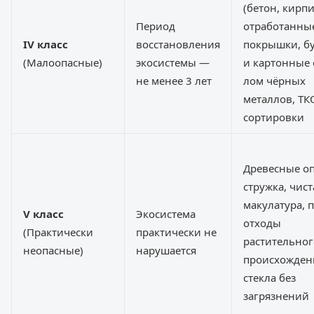
(бетон, кирпи
Период
отработанны
IV класс
восстановления
покрышки, б
(Малоопасные)
экосистемы —
и картонные 
не менее 3 лет
лом чёрных
металлов, ТК
сортировки
Древесные о
стружка, чист
макулатура,
V класс
Экосистема
отходы
(Практически
практически не
растительног
неопасные)
нарушается
происхожден
стекла без
загрязнений