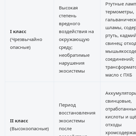
Ртутные лам
Высокая
термометры,
степень
гальваничес
вредного
шламы, соде
I класс
воздействия на
ртуть, кадмий
(Чрезвычайно
окружающую
свинец; отхо
опасные)
среду;
мышьякосод
необратимые
соединений;
нарушения
трансформат
экосистемы
масло с ПХБ
Аккумулятор
свинцовые,
Период
отработанные
восстановления
кислоты и щё
II класс
экосистемы
отходы
(Высокоопасные)
после
хромсодерж