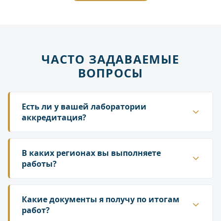
ЧАСТО ЗАДАВАЕМЫЕ
ВОПРОСЫ
Есть ли у вашей лаборатории
аккредитация?
Да. ГК «Лаборатория» аккредитована в
национальной системе Росаккредитации. Наши
В каких регионах вы выполняете
протоколы и заключения принимаются
работы?
надзорными органами — Роспотребнадзором,
Работаем по всей территории России. У нас
Росприроднадзором, государственной
собственная сеть лабораторий и партнёрских
Какие документы я получу по итогам
инспекцией труда.
подразделений, что позволяет организовать
работ?