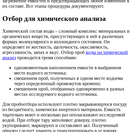
загрязнение емкостей и предотвращающих любое изменение в
их составе. Все этапы процедуры документируют.
Отбор для химического анализа
Химический состав воды – сложный комплекс минеральных и
органических веществ, присутствующих в ней в различных
формах молекулярного и коллоидного состояния. Он
определяет ее жесткость, щелочность, окисляемость,
агрессивность, запах и вкус. Отбор проб
воды на химический
анализ
проводится тремя способами:
одномоментным наполнением емкости в выбранном
месте водного источника;
смешением проб, полученных в одном месте водоема
через определенный промежуток времени;
смешением проб, отобранных одновременно в разных
местах исследуемого водного источника.
Для пробоотбора используют плотно закрывающуюся посуду
из бесцветного, химически инертного материала. Емкость
тщательно моют и несколько раз ополаскивают исследуемой
водой. При отборе тару заполняют доверху, плотно
укупоривают, маркируют и составляют акт. Полученный
образец следует хранить и транспортировать в условиях,