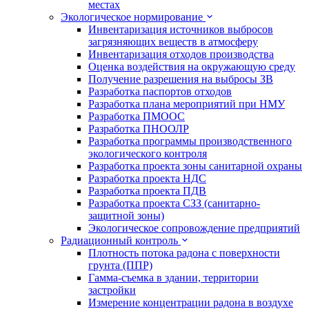
местах
Экологическое нормирование
Инвентаризация источников выбросов
загрязняющих веществ в атмосферу
Инвентаризация отходов производства
Оценка воздействия на окружающую среду
Получение разрешения на выбросы ЗВ
Разработка паспортов отходов
Разработка плана мероприятий при НМУ
Разработка ПМООС
Разработка ПНООЛР
Разработка программы производственного
экологического контроля
Разработка проекта зоны санитарной охраны
Разработка проекта НДС
Разработка проекта ПДВ
Разработка проекта СЗЗ (санитарно-
защитной зоны)
Экологическое сопровождение предприятий
Радиационный контроль
Плотность потока радона с поверхности
грунта (ППР)
Гамма-съемка в здании, территории
застройки
Измерение концентрации радона в воздухе