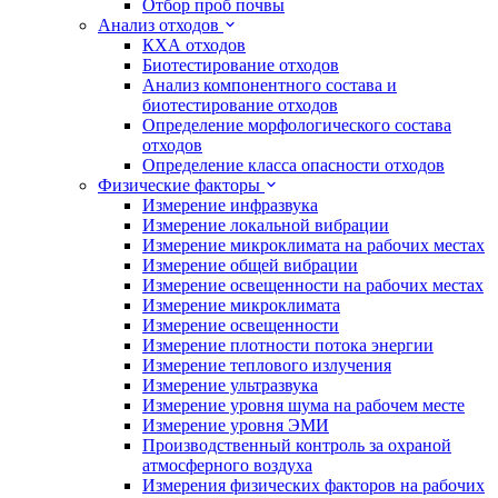
Отбор проб почвы
Анализ отходов
КХА отходов
Биотестирование отходов
Анализ компонентного состава и
биотестирование отходов
Определение морфологического состава
отходов
Определение класса опасности отходов
Физические факторы
Измерение инфразвука
Измерение локальной вибрации
Измерение микроклимата на рабочих местах
Измерение общей вибрации
Измерение освещенности на рабочих местах
Измерение микроклимата
Измерение освещенности
Измерение плотности потока энергии
Измерение теплового излучения
Измерение ультразвука
Измерение уровня шума на рабочем месте
Измерение уровня ЭМИ
Производственный контроль за охраной
атмосферного воздуха
Измерения физических факторов на рабочих