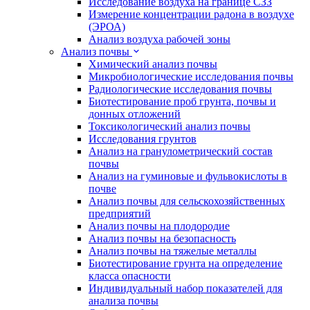
Исследование воздуха на границе СЗЗ
Измерение концентрации радона в воздухе
(ЭРОА)
Анализ воздуха рабочей зоны
Анализ почвы
Химический анализ почвы
Микробиологические исследования почвы
Радиологические исследования почвы
Биотестирование проб грунта, почвы и
донных отложений
Токсикологический анализ почвы
Исследования грунтов
Анализ на гранулометрический состав
почвы
Анализ на гуминовые и фульвокислоты в
почве
Анализ почвы для сельскохозяйственных
предприятий
Анализ почвы на плодородие
Анализ почвы на безопасность
Анализ почвы на тяжелые металлы
Биотестирование грунта на определение
класса опасности
Индивидуальный набор показателей для
анализа почвы