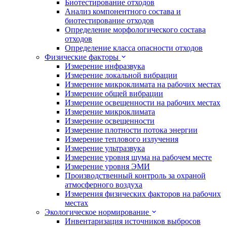
Биотестирование отходов
Анализ компонентного состава и
биотестирование отходов
Определение морфологического состава
отходов
Определение класса опасности отходов
Физические факторы
Измерение инфразвука
Измерение локальной вибрации
Измерение микроклимата на рабочих местах
Измерение общей вибрации
Измерение освещенности на рабочих местах
Измерение микроклимата
Измерение освещенности
Измерение плотности потока энергии
Измерение теплового излучения
Измерение ультразвука
Измерение уровня шума на рабочем месте
Измерение уровня ЭМИ
Производственный контроль за охраной
атмосферного воздуха
Измерения физических факторов на рабочих
местах
Экологическое нормирование
Инвентаризация источников выбросов