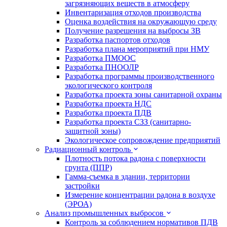
загрязняющих веществ в атмосферу
Инвентаризация отходов производства
Оценка воздействия на окружающую среду
Получение разрешения на выбросы ЗВ
Разработка паспортов отходов
Разработка плана мероприятий при НМУ
Разработка ПМООС
Разработка ПНООЛР
Разработка программы производственного
экологического контроля
Разработка проекта зоны санитарной охраны
Разработка проекта НДС
Разработка проекта ПДВ
Разработка проекта СЗЗ (санитарно-
защитной зоны)
Экологическое сопровождение предприятий
Радиационный контроль
Плотность потока радона с поверхности
грунта (ППР)
Гамма-съемка в здании, территории
застройки
Измерение концентрации радона в воздухе
(ЭРОА)
Анализ промышленных выбросов
Контроль за соблюдением нормативов ПДВ