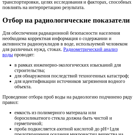
транспортировки, целях исследования и факторах, способных
повлиять на интерпретацию результата.
Отбор на радиологические показатели
Для обеспечения радиационной безопасности населения
необходима корректная информация о содержании и
активности радионуклидов в воде, используемой человеком
для различных нужд, стоках.
Радиометрический анализ
воды
проводят:
в рамках инженерно-экологических изысканий для
строительства;
для обнаружения последствий техногенных катастроф;
для идентификации источников загрязнения водного
объекта.
Проведение отбора проб воды на радиологию подчинено ряду
правил:
емкость из полимерного материала или
боросиликатного стекла должна быть чистой и
герметичной;
проба подкисляется азотной кислотой до pH=1для
предотвращения оседания микрочастиц вещества на