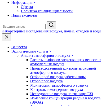
Информация
Оферта
Политика конфиденциальности
Наши эксперты
Лабораторные исследования воздуха, почвы, отходов и воды
Вещества
Экологические услуги
Анализ атмосферного воздуха
Расчеты выбросов загрязняющих веществ в
атмосферный воздух
Производственный контроль за охраной
атмосферного воздуха
Отбор проб воздуха рабочей зоны
Отбор проб воздуха
Мониторинг атмосферного воздуха
Контроль атмосферного воздуха
Исследование воздуха на границе СЗЗ
Измерение концентрации радона в воздухе
(ЭРОА)