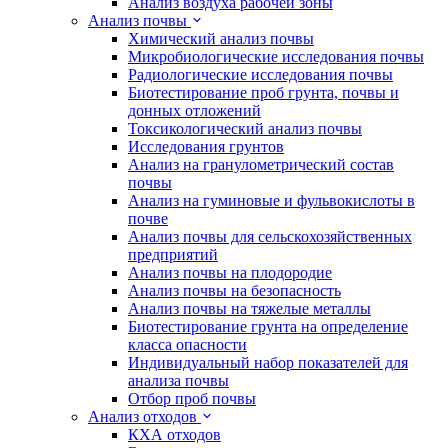
Анализ воздуха рабочей зоны
Анализ почвы
Химический анализ почвы
Микробиологические исследования почвы
Радиологические исследования почвы
Биотестирование проб грунта, почвы и
донных отложений
Токсикологический анализ почвы
Исследования грунтов
Анализ на гранулометрический состав
почвы
Анализ на гуминовые и фульвокислоты в
почве
Анализ почвы для сельскохозяйственных
предприятий
Анализ почвы на плодородие
Анализ почвы на безопасность
Анализ почвы на тяжелые металлы
Биотестирование грунта на определение
класса опасности
Индивидуальный набор показателей для
анализа почвы
Отбор проб почвы
Анализ отходов
КХА отходов