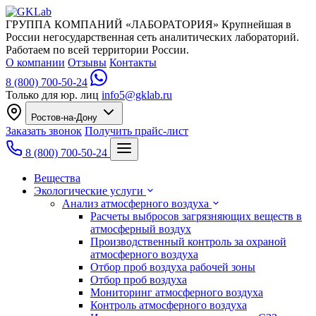
ГРУППА КОМПАНИЙ «ЛАБОРАТОРИЯ»
Крупнейшая в
России негосударственная сеть аналитических лабораторий.
Работаем по всей территории России.
О компании
Отзывы
Контакты
8 (800) 700-50-24
Только для юр. лиц
info5@gklab.ru
Ростов-на-Дону
Заказать звонок
Получить прайс-лист
8 (800) 700-50-24
Вещества
Экологические услуги
Анализ атмосферного воздуха
Расчеты выбросов загрязняющих веществ в
атмосферный воздух
Производственный контроль за охраной
атмосферного воздуха
Отбор проб воздуха рабочей зоны
Отбор проб воздуха
Мониторинг атмосферного воздуха
Контроль атмосферного воздуха