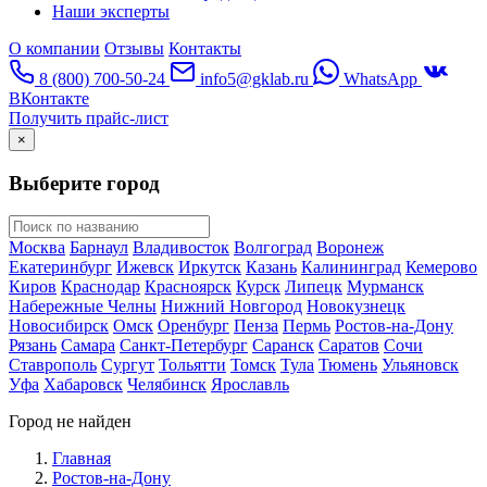
Наши эксперты
О компании
Отзывы
Контакты
8 (800) 700-50-24
info5@gklab.ru
WhatsApp
ВКонтакте
Получить прайс-лист
×
Выберите город
Москва
Барнаул
Владивосток
Волгоград
Воронеж
Екатеринбург
Ижевск
Иркутск
Казань
Калининград
Кемерово
Киров
Краснодар
Красноярск
Курск
Липецк
Мурманск
Набережные Челны
Нижний Новгород
Новокузнецк
Новосибирск
Омск
Оренбург
Пенза
Пермь
Ростов-на-Дону
Рязань
Самара
Санкт-Петербург
Саранск
Саратов
Сочи
Ставрополь
Сургут
Тольятти
Томск
Тула
Тюмень
Ульяновск
Уфа
Хабаровск
Челябинск
Ярославль
Город не найден
Главная
Ростов-на-Дону