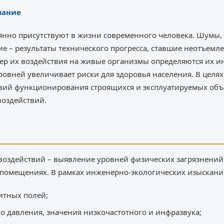
вание
янно присутствуют в жизни современного человека. Шумы,
е – результаты технического прогресса, ставшие неотъем
тер их воздействия на живые организмы определяются их и
овней увеличивает риски для здоровья населения. В целя
вий функционирования строящихся и эксплуатируемых объ
воздействий.
воздействий – выявление уровней физических загрязнений
омещениях. В рамках инженерно-экологических изыскани
итных полей;
о давления, значения низкочастотного и инфразвука;