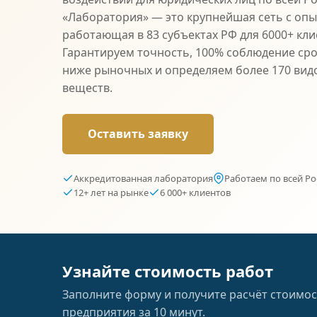
«Лаборатория» — это крупнейшая сеть с опыт
работающая в 83 субъектах РФ для 6000+ кли
Гарантируем точность, 100% соблюдение сро
ниже рыночных и определяем более 170 вид
веществ.
Оставить заявку
Аккредитованная лаборатория
Работаем по всей Ро
12+ лет на рынке
6 000+ клиентов
Узнайте стоимость работ
Заполните форму и получите расчёт стоимос
предприятия за 10 минут.