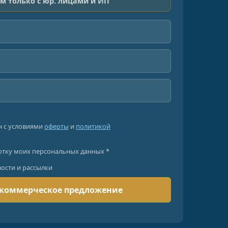
м только с юр. лицами и ИП
н с условиями
оферты
и
политикой
отку моих персональных данных *
вости и рассылки