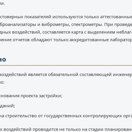
ии.
стоверных показателей используются только аттестованны
броанализаторы и виброметры, спектрометры. При провед
ных воздействий, составляется карта с выделением небла
ление отчетов обладают только аккредитованные лаборато
но
воздействий является обязательной составляющей инженер
о:
снования проекта застройки;
зданий;
на строительство от государственных контролирующих орг
 воздействий проводится не только на стадии планировани