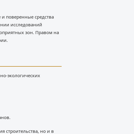
е и поверенные средства
ении исследований
гоприятных зон. Правом на
рии.
но-экологических
анов.
я строительства, но и в