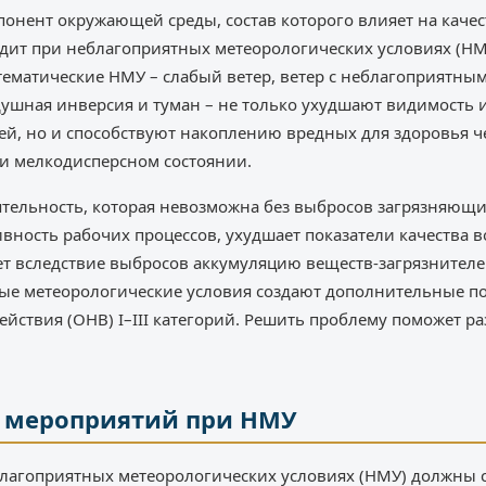
онент окружающей среды, состав которого влияет на качес
дит при неблагоприятных метеорологических условиях (НМ
тематические НМУ – слабый ветер, ветер с неблагоприятным
душная инверсия и туман – не только ухудшают видимость
ей, но и способствуют накоплению вредных для здоровья 
ли мелкодисперсном состоянии.
ятельность, которая невозможна без выбросов загрязняющих
ивность рабочих процессов, ухудшает показатели качества 
ет вследствие выбросов аккумуляцию веществ-загрязнителе
ые метеорологические условия создают дополнительные 
ействия (ОНВ) I–III категорий. Решить проблему поможет ра
 мероприятий при НМУ
лагоприятных метеорологических условиях (НМУ) должны с