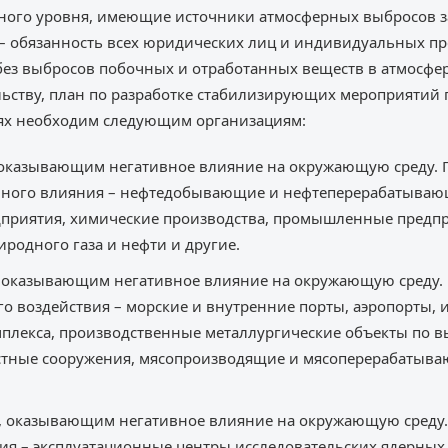
ного уровня, имеющие источники атмосферных выбросов 
 – обязанность всех юридических лиц и индивидуальных п
без выбросов побочных и отработанных веществ в атмосфер
ьству, план по разработке стабилизирующих мероприятий
ях необходим следующим организациям:
, оказывающим негативное влияние на окружающую среду. 
вного влияния – нефтедобывающие и нефтеперерабатываю
дприятия, химические производства, промышленные предпр
иродного газа и нефти и другие.
и, оказывающим негативное влияние на окружающую среду.
о воздействия – морские и внутренние порты, аэропорты,
лекса, производственные металлургические объекты по вы
тные сооружения, мясопроизводящие и мясоперерабатыва
и, оказывающим негативное влияние на окружающую среду.
ия – эксплуатационные центры исследовательских ядерных 