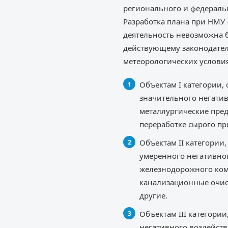
регионального и федераль
Разработка плана при НМУ
деятельность невозможна 
действующему законодател
метеорологических услови
Объектам I категории
значительного негати
металлургические пре
переработке сырого пр
Объектам II категори
умеренного негативног
железнодорожного комп
канализационные очис
другие.
Объектам III категори
негативного воздейств