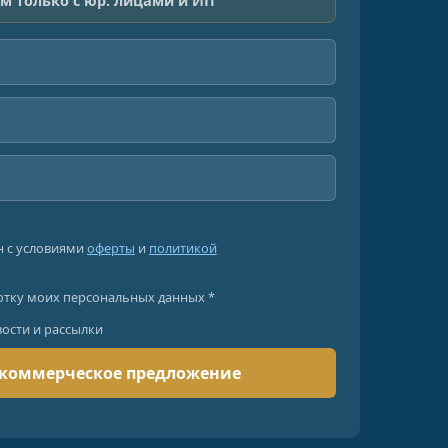
м только с юр. лицами и ИП
н с условиями
оферты
и
политикой
отку моих персональных данных *
вости и рассылки