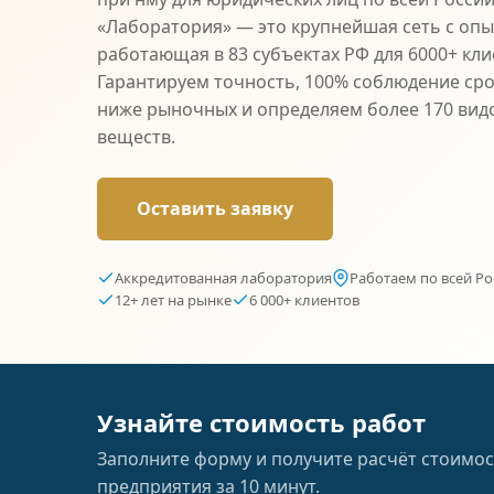
«Лаборатория» — это крупнейшая сеть с опыт
работающая в 83 субъектах РФ для 6000+ кли
Гарантируем точность, 100% соблюдение сро
ниже рыночных и определяем более 170 вид
веществ.
Оставить заявку
Аккредитованная лаборатория
Работаем по всей Ро
12+ лет на рынке
6 000+ клиентов
Узнайте стоимость работ
Заполните форму и получите расчёт стоимос
предприятия за 10 минут.