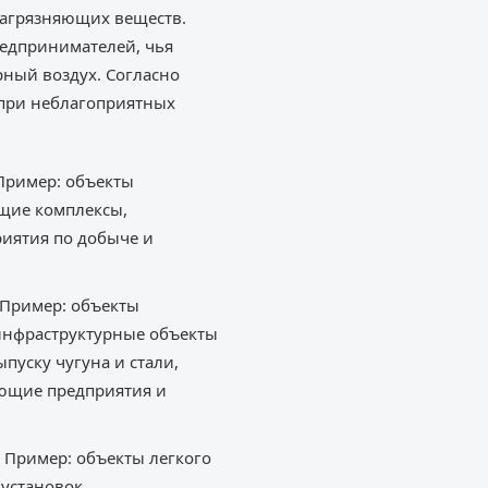
загрязняющих веществ.
редпринимателей, чья
ный воздух. Согласно
 при неблагоприятных
Пример: объекты
щие комплексы,
иятия по добыче и
 Пример: объекты
 инфраструктурные объекты
пуску чугуна и стали,
ющие предприятия и
 Пример: объекты легкого
установок,