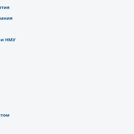
ятия
вания
ри НМУ
нтом