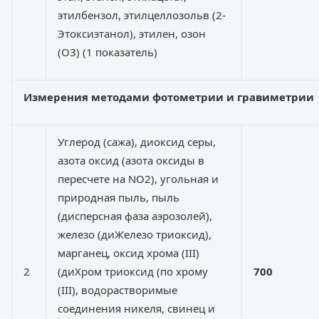
этилбензол, этилцеллозольв (2-
Этоксиэтанол), этилен, озон
(O3) (1 показатель)
Измерения методами фотометрии и гравиметрии
Углерод (сажа), диоксид серы,
азота оксид (азота оксиды в
пересчете на NO2), угольная и
природная пыль, пыль
(дисперсная фаза аэрозолей),
железо (диЖелезо триоксид),
марганец, оксид хрома (III)
2
(диХром триоксид (по хрому
700
(III), водорастворимые
соединения никеля, свинец и