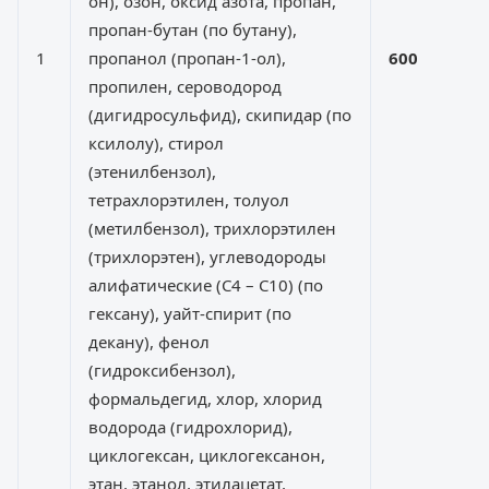
он), озон, оксид азота, пропан,
пропан-бутан (по бутану),
1
пропанол (пропан-1-ол),
600
пропилен, сероводород
(дигидросульфид), скипидар (по
ксилолу), стирол
(этенилбензол),
тетрахлорэтилен, толуол
(метилбензол), трихлорэтилен
(трихлорэтен), углеводороды
алифатические (C4 – C10) (по
гексану), уайт-спирит (по
декану), фенол
(гидроксибензол),
формальдегид, хлор, хлорид
водорода (гидрохлорид),
циклогексан, циклогексанон,
этан, этанол, этилацетат,