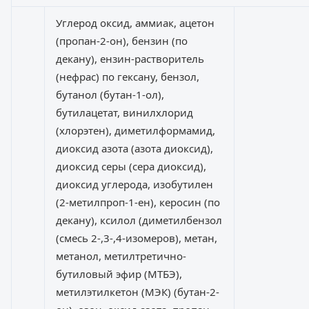
Углерод оксид, аммиак, ацетон
(пропан-2-он), бензин (по
декану), ензин-растворитель
(нефрас) по гексану, бензол,
бутанол (бутан-1-ол),
бутилацетат, винилхлорид
(хлорэтен), диметилформамид,
диоксид азота (азота диоксид),
диоксид серы (сера диоксид),
диоксид углерода, изобутилен
(2-метилпроп-1-ен), керосин (по
декану), ксилол (диметилбензол
(смесь 2-,3-,4-изомеров), метан,
метанол, метилтретично-
бутиловый эфир (МТБЭ),
метилэтилкетон (МЭК) (бутан-2-