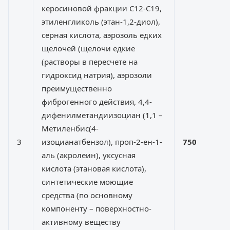
керосиновой фракции С12-С19,
этиленгликоль (этан-1,2-диол),
серная кислота, аэрозоль едких
щелочей (щелочи едкие
(растворы в пересчете на
гидроксид натрия), аэрозоли
преимущественно
фиброгенного действия, 4,4-
дифенилметандиизоциан (1,1 –
Метиленбис(4-
3
изоцианатбензол), проп-2-ен-1-
750
аль (акролеин), уксусная
кислота (этановая кислота),
синтетические моющие
средства (по основному
компоненту – поверхностно-
активному веществу