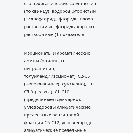
его неорганические соединения
(по свинцу), водород фтористый
(гидрофторид), фториды плохо
растворимые, фториды хорошо
растворимые (1 показатель)
Изоционаты и ароматические
амины (анилин, н-
нитроанилин,
толуилендиизоционат), С2-С5
(непредельные) (суммарно), С1-
С5 (пред.угл), С1-С10
(предельные) (суммарно),
углеводороды алифатические
предельные бензиновой
фракции С6-С12, углеводороды
алифатические предельные